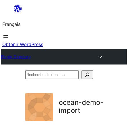
Aller
au
Français
contenu
Obtenir WordPress
Plugin Directory
Recherche
d’extensions
ocean-demo-
import