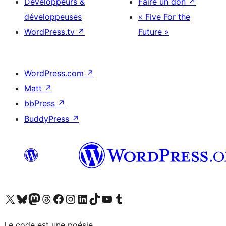
Développeurs &
Faire un don
↗
développeuses
« Five For the
WordPress.tv
↗
Future »
WordPress.com
↗
Matt
↗
bbPress
↗
BuddyPress
↗
Visitez notre compte X (précédemment Twitter)
Visiter notre compte Bluesky
Visiter notre compte Mastodon
Visiter notre compte Threads
Consulter notre compte Facebook
Consulter notre compte Instagram
Consulter notre compte LinkedIn
Visiter notre compte TokTok
Visiter notre chaîne YouTube
Visiter notre compte Tumblr
Le code est une poésie.