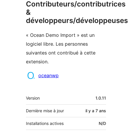
Contributeurs/contributrices
&
développeurs/développeuses
« Ocean Demo Import » est un
logiciel libre. Les personnes
suivantes ont contribué à cette
extension.
Contributeurs
oceanwp
Méta
Version
1.0.11
Dernière mise à jour
il y a
7 ans
Installations actives
N/D