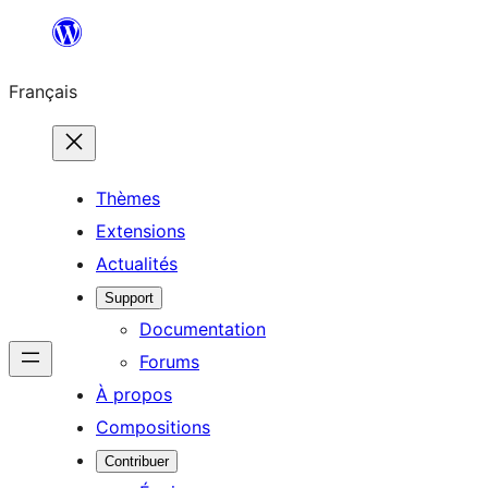
Aller
au
Français
contenu
Thèmes
Extensions
Actualités
Support
Documentation
Forums
À propos
Compositions
Contribuer