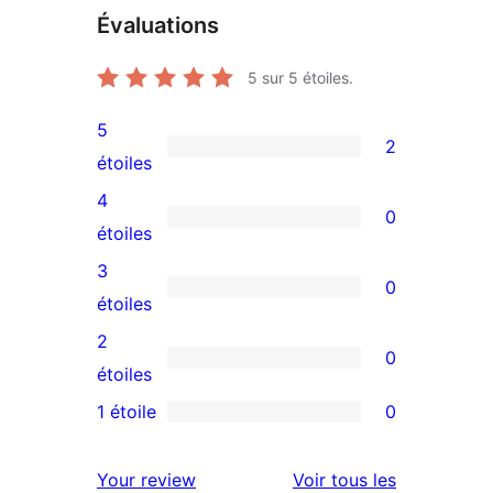
Évaluations
5
sur 5 étoiles.
5
2
2
étoiles
avis
4
0
à
0
étoiles
5
avis
3
0
étoiles
à
0
étoiles
4
avis
2
0
étoile
à
0
étoiles
3
avis
1 étoile
0
0
étoile
à
avis
2
avis
Your review
Voir tous les
à