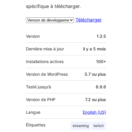
spécifique à télécharger.
Télécharger
Méta
Version
1.3.5
Dernière mise à jour
il y a
5 mois
Installations actives
100+
Version de WordPress
5.7 ou plus
Testé jusqu’à
6.9.6
Version de PHP
7.2 ou plus
Langue
English (US)
Étiquettes
streaming
twitch