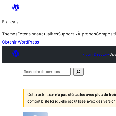
Aller
au
Français
contenu
Thèmes
Extensions
Actualités
Support
À propos
Composit
Obtenir WordPress
Plugin Directory
Ope
Recherche
d’extensions
Cette extension
n’a pas été testée avec plus de tr
compatibilité lorsqu’elle est utilisée avec des versi