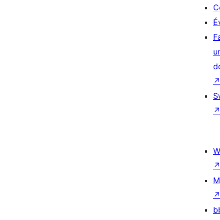
C
É
F
u
d
S
W
M
b