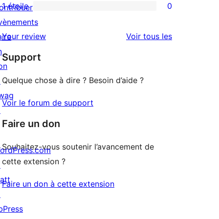
3
avis
1 étoile
0
ontribuer
0
étoile
à
vènements
avis
2
avis
Your review
Voir tous les
aire
à
étoile
n
Support
1
on
étoile
Quelque chose à dire ? Besoin d’aide ?
↗
wag
Voir le forum de support
↗
Faire un don
Souhaitez-vous soutenir l’avancement de
ordPress.com
cette extension ?
↗
att
Faire un don à cette extension
↗
bPress