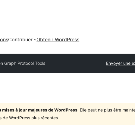
ions
Contribuer
Obtenir WordPress
n Graph Protocol Tools
Envoyer une e
ois mises à jour majeures de WordPress
. Elle peut ne plus être mai
ons de WordPress plus récentes.