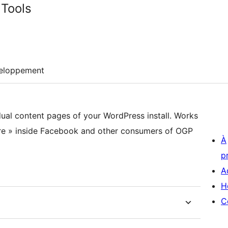
 Tools
eloppement
dual content pages of your WordPress install. Works
hare » inside Facebook and other consumers of OGP
À
p
A
H
C