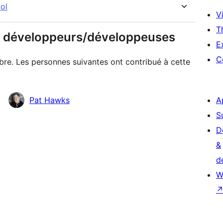
ol
Vi
T
 & développeurs/développeuses
E
C
ibre. Les personnes suivantes ont contribué à cette
Pat Hawks
A
S
D
&
d
W