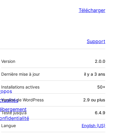
Télécharger
Support
Méta
Version
2.0.0
Dernière mise à jour
il y a
3 ans
Installations actives
50+
ropos
ctualités
Version de WordPress
2.9 ou plus
ébergement
Testé jusqu’à
6.4.9
onfidentialité
Langue
English (US)