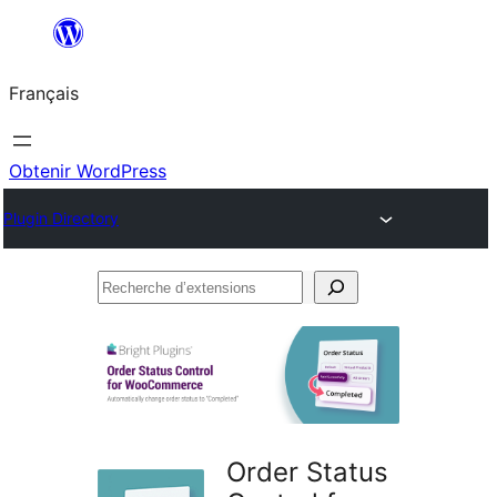
Aller
au
Français
contenu
Obtenir WordPress
Plugin Directory
Recherche
d’extensions
Order Status