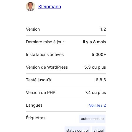
Kleinmann
Méta
Version
1.2
Dernière mise à jour
il y a
8 mois
Installations actives
5 000+
Version de WordPress
5.3 ou plus
Testé jusqu’à
6.8.6
Version de PHP
7.4 ou plus
Langues
Voir les 2
Étiquettes
autocomplete
status control
virtual