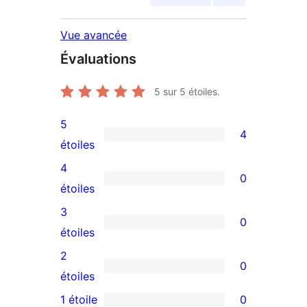
Vue avancée
Évaluations
5
sur 5 étoiles.
5
4
4
étoiles
avis
4
0
à
0
étoiles
5
avis
3
0
étoiles
à
0
étoiles
4
avis
2
0
étoile
à
0
étoiles
3
avis
1 étoile
0