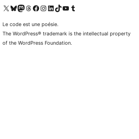
Visitez notre compte X (précédemment Twitter)
Visiter notre compte Bluesky
Visiter notre compte Mastodon
Visiter notre compte Threads
Consulter notre compte Facebook
Consulter notre compte Instagram
Consulter notre compte LinkedIn
Visiter notre compte TokTok
Visiter notre chaîne YouTube
Visiter notre compte Tumblr
Le code est une poésie.
The WordPress® trademark is the intellectual property
of the WordPress Foundation.