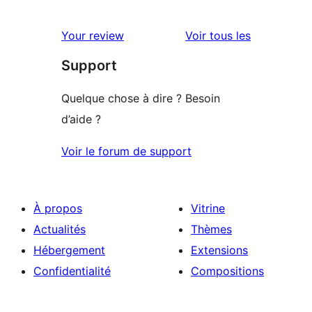
0
étoile
à
avis
2
avis
Your review
Voir tous les
à
étoile
Support
1
étoile
Quelque chose à dire ? Besoin
d’aide ?
Voir le forum de support
À propos
Vitrine
Actualités
Thèmes
Hébergement
Extensions
Confidentialité
Compositions