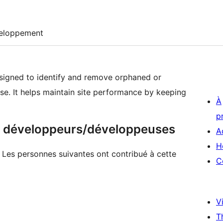
eloppement
esigned to identify and remove orphaned or
e. It helps maintain site performance by keeping
À
p
 & développeurs/développeuses
A
H
. Les personnes suivantes ont contribué à cette
C
Vi
T