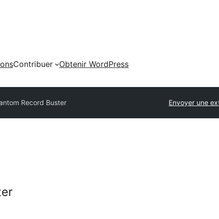
ions
Contribuer
Obtenir WordPress
antom Record Buster
Envoyer une ex
ter