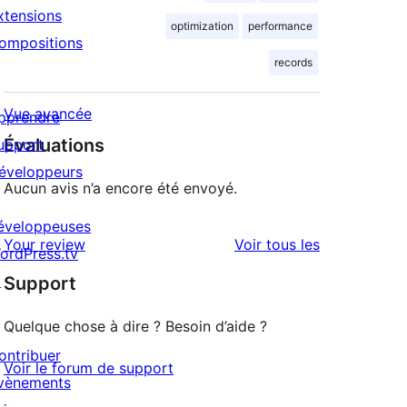
xtensions
optimization
performance
ompositions
records
Vue avancée
pprendre
Évaluations
upport
éveloppeurs
Aucun avis n’a encore été envoyé.
éveloppeuses
avis
Your review
Voir tous les
ordPress.tv
↗
Support
Quelque chose à dire ? Besoin d’aide ?
ontribuer
Voir le forum de support
vènements