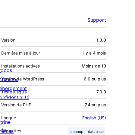
Support
Méta
Version
1.3.0
Dernière mise à jour
il y a
4 mois
Installations actives
Moins de 10
ropos
ctualités
Version de WordPress
6.0 ou plus
ébergement
Testé jusqu’à
7.0.3
onfidentialité
Version de PHP
7.4 ou plus
Langue
English (US)
trine
hèmes
Étiquettes
cleanup
database