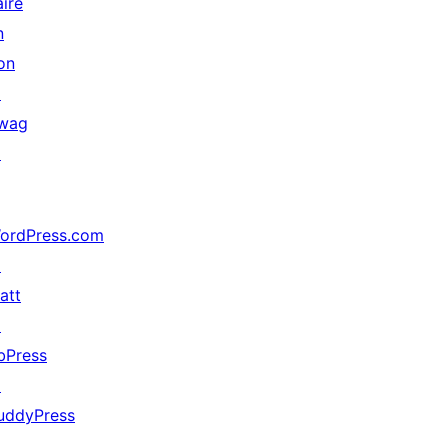
aire
n
on
↗
wag
↗
ordPress.com
↗
att
↗
bPress
↗
uddyPress
↗