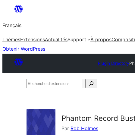
Aller
au
Français
contenu
Thèmes
Extensions
Actualités
Support
À propos
Composit
Obtenir WordPress
Plugin Directory
Ph
Recherche
d’extensions
Phantom Record Bus
Par
Rob Holmes