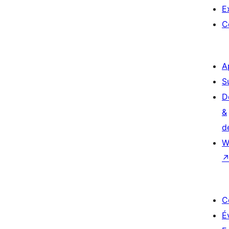
E
C
A
S
D
&
d
W
C
É