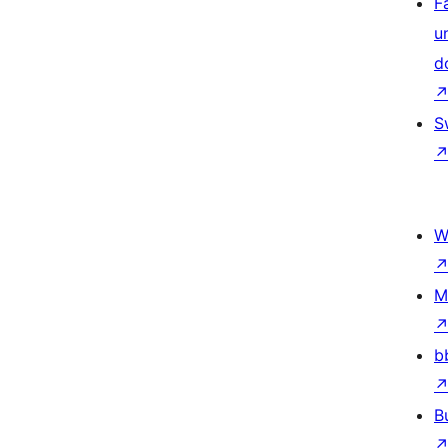
F
u
d
S
W
M
b
B