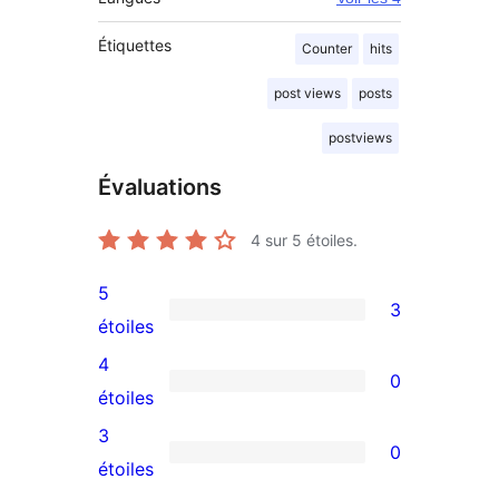
Étiquettes
Counter
hits
post views
posts
postviews
Évaluations
4
sur 5 étoiles.
5
3
3
étoiles
avis
4
0
à
0
étoiles
5
avis
3
0
étoiles
à
0
étoiles
4