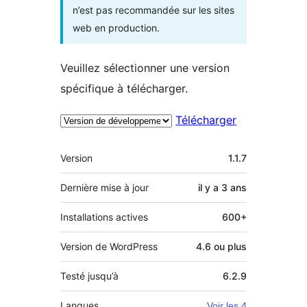
n’est pas recommandée sur les sites
web en production.
Veuillez sélectionner une version
spécifique à télécharger.
Télécharger
Méta
Version
1.1.7
Dernière mise à jour
il y a
3 ans
Installations actives
600+
Version de WordPress
4.6 ou plus
Testé jusqu’à
6.2.9
Langues
Voir les 4