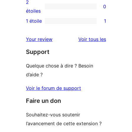
avis
2
0
étoile
à
0
étoiles
3
avis
1 étoile
1
1
étoile
à
avis
2
avis
Your review
Voir tous les
à
étoile
Support
1
étoile
Quelque chose à dire ? Besoin
d’aide ?
Voir le forum de support
Faire un don
Souhaitez-vous soutenir
l’avancement de cette extension ?