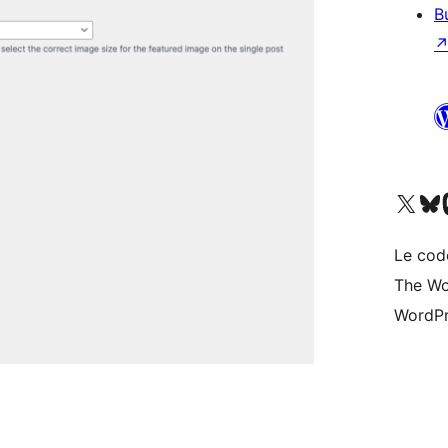
B
Visitez notre compte X (pré
Visiter n
V
Le cod
The Wo
WordPr