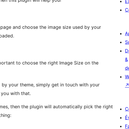
hen this plugin will help you!
E
C
page and choose the image size used by your
A
loaded.
S
D
&
mportant to choose the right Image Size on the
d
W
d by your theme, simply get in touch with your
 you with that.
mes, then the plugin will automatically pick the right
C
thing:
É
F