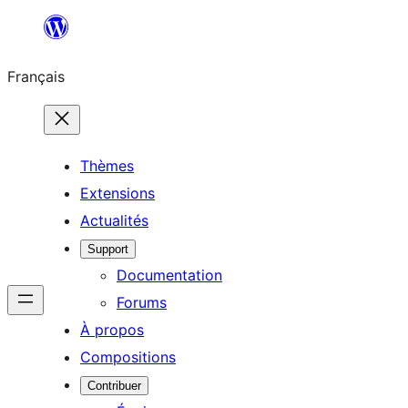
Aller
au
Français
contenu
Thèmes
Extensions
Actualités
Support
Documentation
Forums
À propos
Compositions
Contribuer