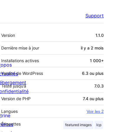
Support
Méta
Version
1.1.0
Dernière mise à jour
il y a
2 mois
Installations actives
1 000+
ropos
ctualités
Version de WordPress
6.3 ou plus
ébergement
Testé jusqu’à
7.0.3
onfidentialité
Version de PHP
7.4 ou plus
Langues
Voir les 2
trine
hèmes
Étiquettes
featured images
lcp