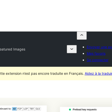
Envoyer une ex
Featured Images
Mes favoris
Se connecter
tte extension n’est pas encore traduite en Français.
Aidez à la traduir