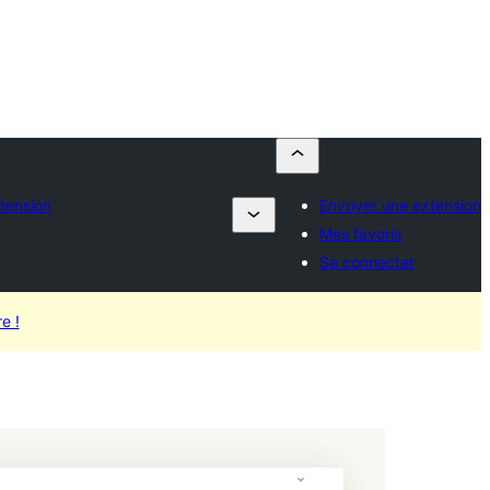
tension
Envoyer une extension
Mes favoris
Se connecter
e !