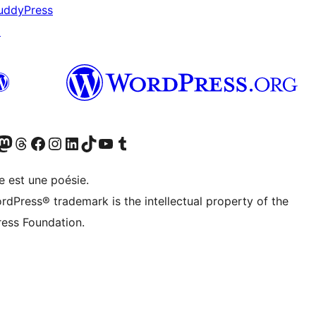
uddyPress
↗
cédemment Twitter)
otre compte Bluesky
isiter notre compte Mastodon
Visiter notre compte Threads
Consulter notre compte Facebook
Consulter notre compte Instagram
Consulter notre compte LinkedIn
Visiter notre compte TokTok
Visiter notre chaîne YouTube
Visiter notre compte Tumblr
e est une poésie.
rdPress® trademark is the intellectual property of the
ess Foundation.