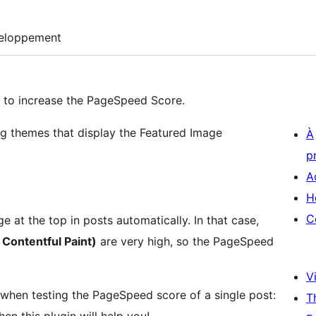
eloppement
s to increase the PageSpeed Score.
ing themes that display the Featured Image
À
p
A
H
C
at the top in posts automatically. In that case,
 Contentful Paint)
are very high, so the PageSpeed
Vi
when testing the PageSpeed score of a single post:
T