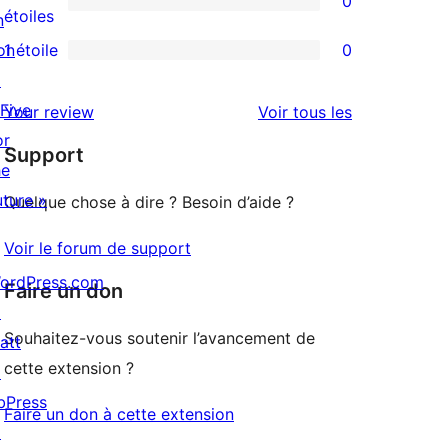
0
étoile
à
0
étoiles
n
3
avis
on
1 étoile
0
0
étoile
à
↗
avis
2
 Five
avis
Your review
Voir tous les
à
étoile
or
Support
1
he
étoile
uture »
Quelque chose à dire ? Besoin d’aide ?
Voir le forum de support
ordPress.com
Faire un don
↗
Souhaitez-vous soutenir l’avancement de
att
cette extension ?
↗
bPress
Faire un don à cette extension
↗