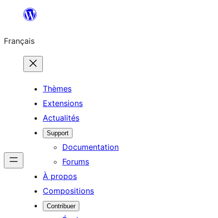
Aller
au
Français
contenu
Thèmes
Extensions
Actualités
Support
Documentation
Forums
À propos
Compositions
Contribuer