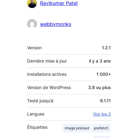
Contributeurs
Ravikumar Patel
webbymonks
Méta
Version
1.2.1
Dernière mise à jour
il y a
3 ans
Installations actives
1 000+
Version de WordPress
3.8 ou plus
Testé jusqu’à
6.1.11
Langues
Voir les 2
Étiquettes
image preload
prefetch