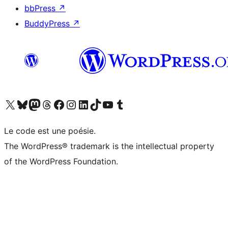
bbPress
↗
BuddyPress
↗
Visitez notre compte X (précédemment Twitter)
Visiter notre compte Bluesky
Visiter notre compte Mastodon
Visiter notre compte Threads
Consulter notre compte Facebook
Consulter notre compte Instagram
Consulter notre compte LinkedIn
Visiter notre compte TokTok
Visiter notre chaîne YouTube
Visiter notre compte Tumblr
Le code est une poésie.
The WordPress® trademark is the intellectual property
of the WordPress Foundation.