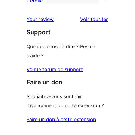
1 étoile
0
0
étoile
à
avis
2
avis
Your review
Voir tous les
à
étoile
Support
1
étoile
Quelque chose à dire ? Besoin
d’aide ?
Voir le forum de support
Faire un don
Souhaitez-vous soutenir
l’avancement de cette extension ?
Faire un don à cette extension