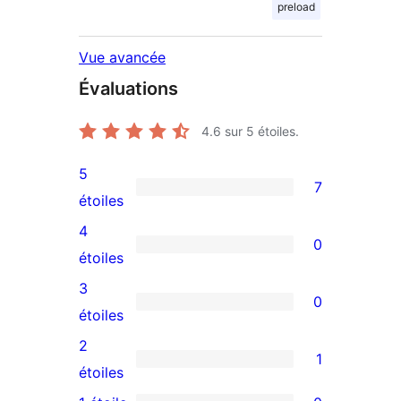
preload
Vue avancée
Évaluations
4.6
sur 5 étoiles.
5
7
7
étoiles
avis
4
0
à
0
étoiles
5
avis
3
0
étoiles
à
0
étoiles
4
avis
2
1
étoile
à
1
étoiles
3
avis