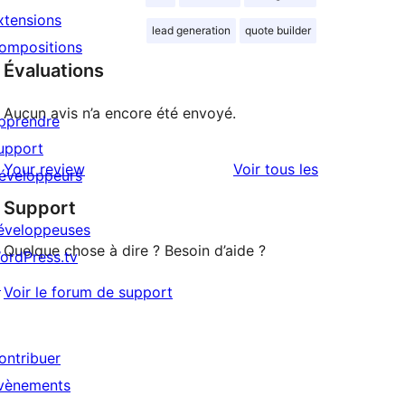
xtensions
lead generation
quote builder
ompositions
Évaluations
Aucun avis n’a encore été envoyé.
pprendre
upport
avis
Your review
Voir tous les
éveloppeurs
Support
éveloppeuses
Quelque chose à dire ? Besoin d’aide ?
ordPress.tv
↗
Voir le forum de support
ontribuer
vènements