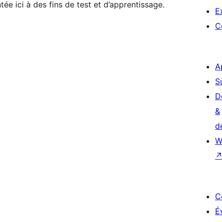
ée ici à des fins de test et d’apprentissage.
E
C
A
S
D
&
d
W
C
É