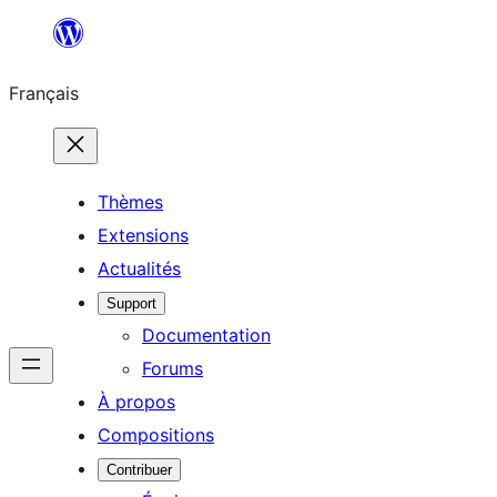
Aller
au
Français
contenu
Thèmes
Extensions
Actualités
Support
Documentation
Forums
À propos
Compositions
Contribuer