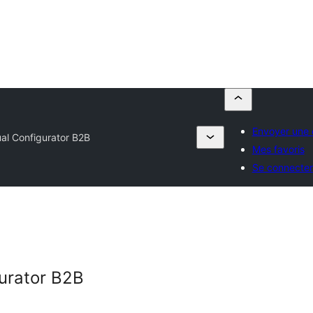
Envoyer une 
ual Configurator B2B
Mes favoris
Se connecter
gurator B2B