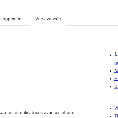
eloppement
Vue avancée
À
p
A
H
C
Vi
ateurs et utilisatrices avancés et aux
T