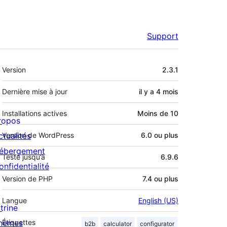
Support
Méta
Version
2.3.1
Dernière mise à jour
il y a
4 mois
Installations actives
Moins de 10
ropos
ctualités
Version de WordPress
6.0 ou plus
ébergement
Testé jusqu’à
6.9.6
onfidentialité
Version de PHP
7.4 ou plus
Langue
English (US)
trine
hèmes
Étiquettes
b2b
calculator
configurator