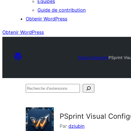
Équipes
Guide de contribution
Obtenir WordPress
Obtenir WordPress
Plugin Directory
PSprint Vis
Recherche
d’extensions
PSprint Visual Confi
Par
dziubin