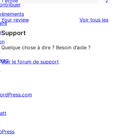
1 étoile
2
ontribuer
2
étoile
à
vènements
avis
2
avis
Your review
Voir tous les
aire
à
étoile
n
Support
1
on
étoiles
Quelque chose à dire ? Besoin d’aide ?
↗
wag
Voir le forum de support
↗
ordPress.com
↗
att
↗
bPress