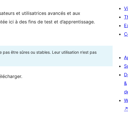
Vi
ateurs et utilisatrices avancés et aux
T
ée ici à des fins de test et d’apprentissage.
E
C
as être sûres ou stables. Leur utilisation n’est pas
A
S
D
élécharger.
&
d
W