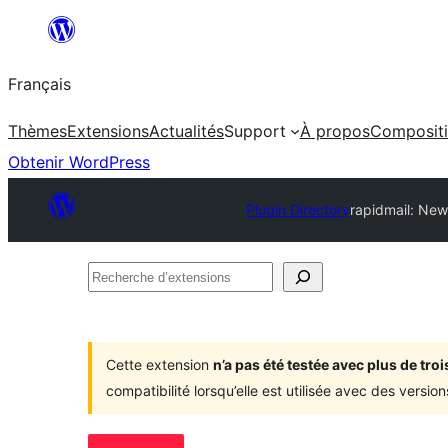
Aller
au
Français
contenu
Thèmes
Extensions
Actualités
Support
À propos
Composit
Obtenir WordPress
Plugin Directory
rapidmail: Ne
Recherche
d’extensions
Cette extension
n’a pas été testée avec plus de tr
compatibilité lorsqu’elle est utilisée avec des versi