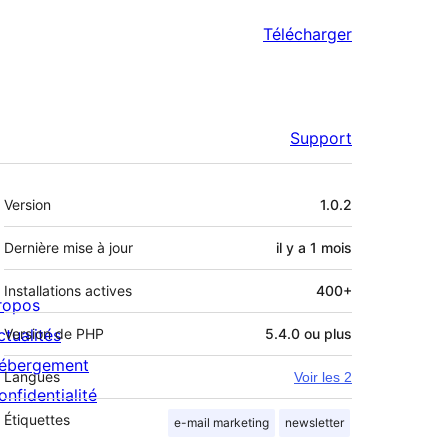
Télécharger
Support
Méta
Version
1.0.2
Dernière mise à jour
il y a
1 mois
Installations actives
400+
ropos
ctualités
Version de PHP
5.4.0 ou plus
ébergement
Langues
Voir les 2
onfidentialité
Étiquettes
e-mail marketing
newsletter