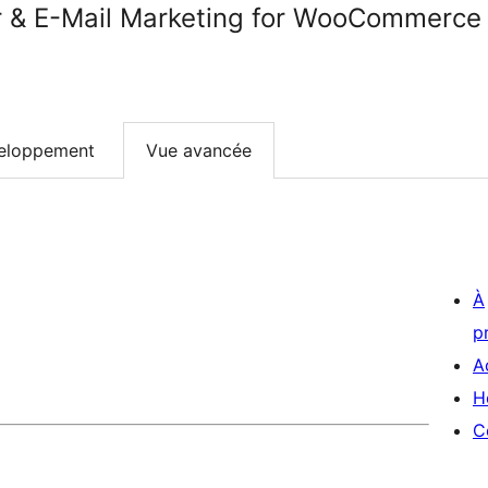
er & E-Mail Marketing for WooCommerce
eloppement
Vue avancée
À
p
A
H
C