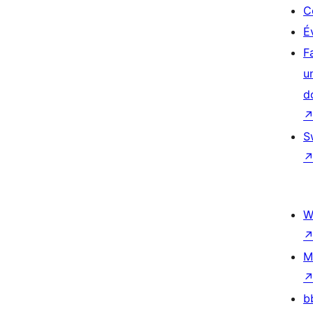
C
É
F
u
d
S
W
M
b