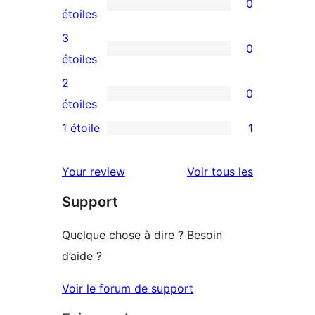
0
à
0
étoiles
5
avis
3
0
étoiles
à
0
étoiles
4
avis
2
0
étoile
à
0
étoiles
3
avis
1 étoile
1
1
étoile
à
avis
2
avis
Your review
Voir tous les
à
étoile
Support
1
étoile
Quelque chose à dire ? Besoin
d’aide ?
Voir le forum de support