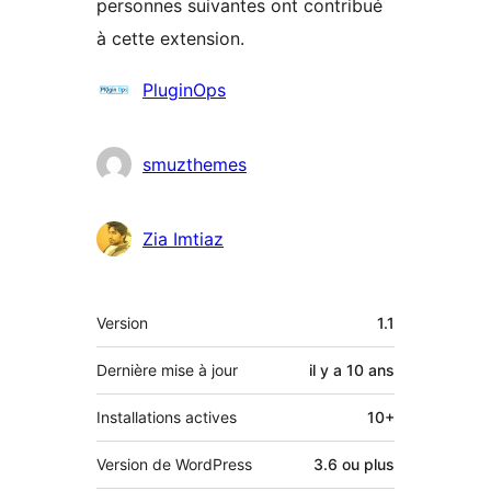
personnes suivantes ont contribué
à cette extension.
Contributeurs
PluginOps
smuzthemes
Zia Imtiaz
Méta
Version
1.1
Dernière mise à jour
il y a
10 ans
Installations actives
10+
Version de WordPress
3.6 ou plus