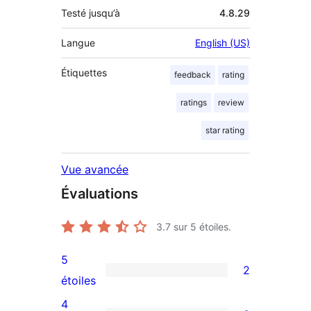
Testé jusqu’à
4.8.29
Langue
English (US)
Étiquettes
feedback
rating
ratings
review
star rating
Vue avancée
Évaluations
3.7
sur 5 étoiles.
5
2
2
étoiles
avis
4