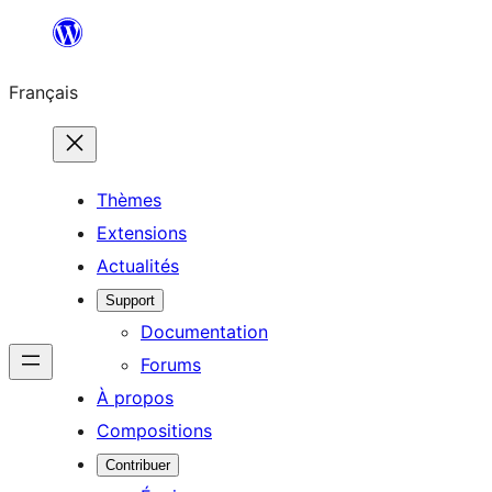
Aller
au
Français
contenu
Thèmes
Extensions
Actualités
Support
Documentation
Forums
À propos
Compositions
Contribuer