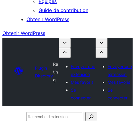
Équipes
Guide de contribution
Obtenir WordPress
Obtenir WordPress
Ra
Envoyer une
Envoyer une
Plugin
tin
extension
extension
Directory
g
Mes favoris
Mes favoris
Se
Se
connecter
connecter
Recherche
d’extensions