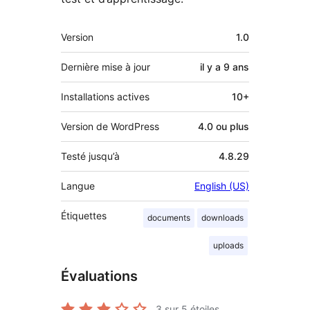
Méta
Version
1.0
Dernière mise à jour
il y a
9 ans
Installations actives
10+
Version de WordPress
4.0 ou plus
Testé jusqu’à
4.8.29
Langue
English (US)
Étiquettes
documents
downloads
uploads
Évaluations
3
sur 5 étoiles.