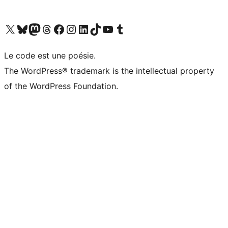
Visitez notre compte X (précédemment Twitter)
Visiter notre compte Bluesky
Visiter notre compte Mastodon
Visiter notre compte Threads
Consulter notre compte Facebook
Consulter notre compte Instagram
Consulter notre compte LinkedIn
Visiter notre compte TokTok
Visiter notre chaîne YouTube
Visiter notre compte Tumblr
Le code est une poésie.
The WordPress® trademark is the intellectual property
of the WordPress Foundation.