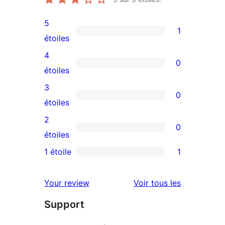
5
1
1
étoiles
avis
4
0
à
0
étoiles
5
avis
3
0
étoile
à
0
étoiles
4
avis
2
0
étoile
à
0
étoiles
3
avis
1 étoile
1
1
étoile
à
avis
2
avis
Your review
Voir tous les
à
étoile
Support
1
étoile