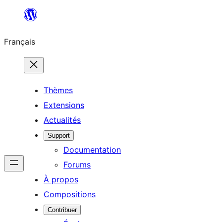
Aller
au
Français
contenu
Thèmes
Extensions
Actualités
Support
Documentation
Forums
À propos
Compositions
Contribuer