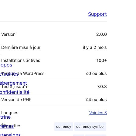
Support
Méta
Version
2.0.0
Dernière mise à jour
il y a
2 mois
Installations actives
100+
ropos
ctualités
Version de WordPress
7.0 ou plus
ébergement
Testé jusqu’à
7.0.3
onfidentialité
Version de PHP
7.4 ou plus
Langues
Voir les 3
trine
hèmes
Étiquettes
currency
currency symbol
xtensions