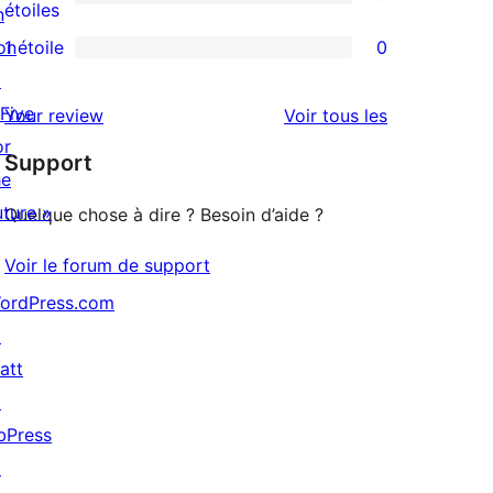
à
0
étoiles
n
3
avis
on
1 étoile
0
0
étoile
à
↗
avis
2
 Five
avis
Your review
Voir tous les
à
étoile
or
Support
1
he
étoile
uture »
Quelque chose à dire ? Besoin d’aide ?
Voir le forum de support
ordPress.com
↗
att
↗
bPress
↗