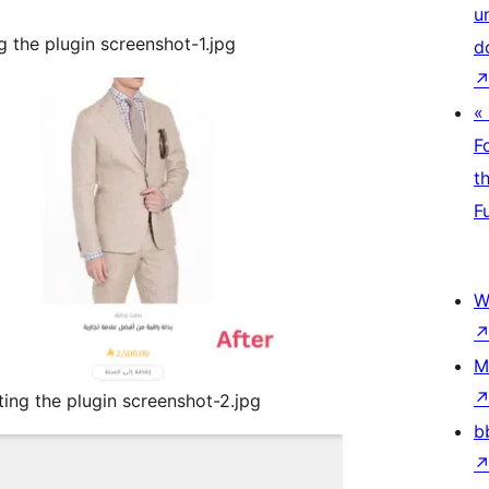
u
g the plugin screenshot-1.jpg
d
«
F
t
F
W
M
ting the plugin screenshot-2.jpg
b