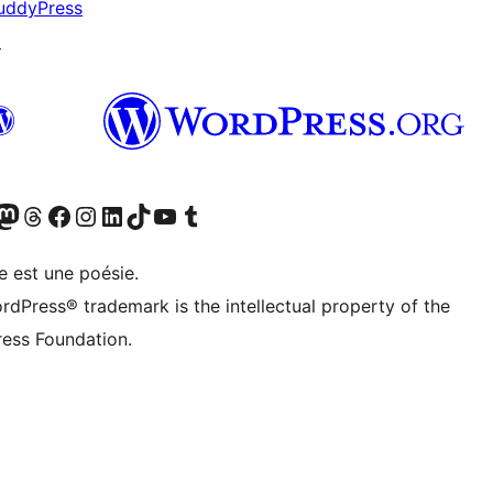
uddyPress
↗
cédemment Twitter)
otre compte Bluesky
isiter notre compte Mastodon
Visiter notre compte Threads
Consulter notre compte Facebook
Consulter notre compte Instagram
Consulter notre compte LinkedIn
Visiter notre compte TokTok
Visiter notre chaîne YouTube
Visiter notre compte Tumblr
e est une poésie.
rdPress® trademark is the intellectual property of the
ess Foundation.