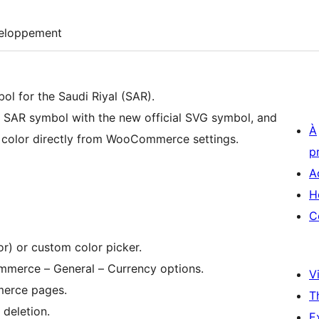
eloppement
ol for the Saudi Riyal (SAR).
 SAR symbol with the new official SVG symbol, and
À
nd color directly from WooCommerce settings.
p
A
H
C
lor) or custom color picker.
mmerce – General – Currency options.
Vi
merce pages.
T
 deletion.
E