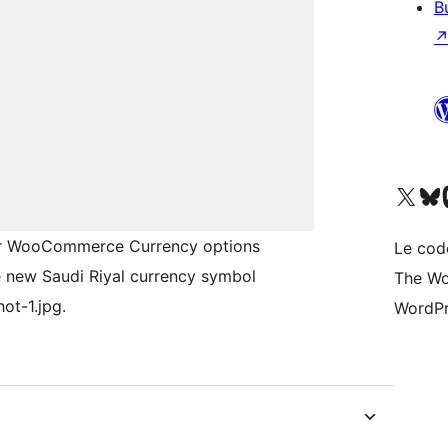
B
Visitez notre compte X (pré
Visiter n
V
der WooCommerce Currency options
Le cod
e new Saudi Riyal currency symbol
The Wo
ot-1.jpg.
WordPr