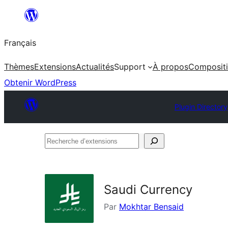
Aller
au
Français
contenu
Thèmes
Extensions
Actualités
Support
À propos
Composit
Obtenir WordPress
Plugin Directory
Recherche
d’extensions
Saudi Currency
Par
Mokhtar Bensaid