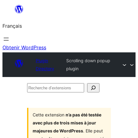
Aller
au
Français
contenu
Obtenir WordPress
Plugin
Scrolling down popup
Directory
plugin
Recherche
d’extensions
Cette extension
n’a pas été testée
avec plus de trois mises à jour
majeures de WordPress
. Elle peut