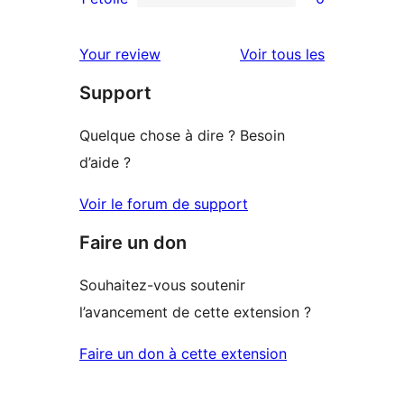
0
étoile
à
avis
2
avis
Your review
Voir tous les
à
étoile
Support
1
étoile
Quelque chose à dire ? Besoin
d’aide ?
Voir le forum de support
Faire un don
Souhaitez-vous soutenir
l’avancement de cette extension ?
Faire un don à cette extension