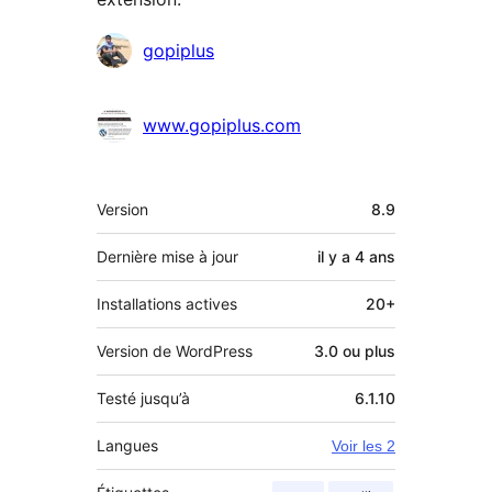
Contributeurs
gopiplus
www.gopiplus.com
Méta
Version
8.9
Dernière mise à jour
il y a
4 ans
Installations actives
20+
Version de WordPress
3.0 ou plus
Testé jusqu’à
6.1.10
Langues
Voir les 2