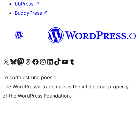
bbPress
↗
BuddyPress
↗
Visitez notre compte X (précédemment Twitter)
Visiter notre compte Bluesky
Visiter notre compte Mastodon
Visiter notre compte Threads
Consulter notre compte Facebook
Consulter notre compte Instagram
Consulter notre compte LinkedIn
Visiter notre compte TokTok
Visiter notre chaîne YouTube
Visiter notre compte Tumblr
Le code est une poésie.
The WordPress® trademark is the intellectual property
of the WordPress Foundation.