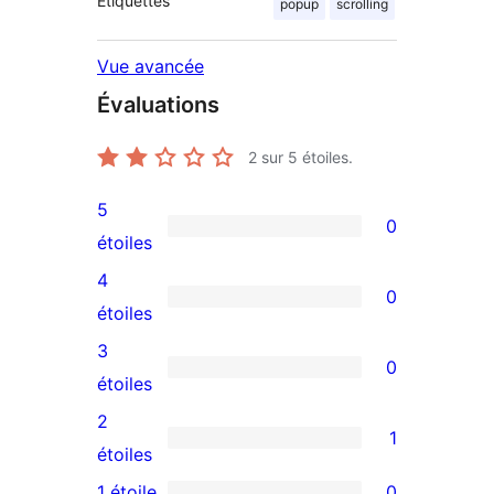
Étiquettes
popup
scrolling
Vue avancée
Évaluations
2
sur 5 étoiles.
5
0
0
étoiles
avis
4
0
à
0
étoiles
5
avis
3
0
étoile
à
0
étoiles
4
avis
2
1
étoile
à
1
étoiles
3
avis
1 étoile
0