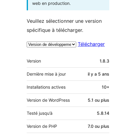
web en production.
Veuillez sélectionner une version
spécifique à télécharger.
Télécharger
Méta
Version
1.8.3
Dernière mise à jour
il y a
5 ans
Installations actives
10+
Version de WordPress
5.1 ou plus
Testé jusqu’à
5.8.14
Version de PHP
7.0 ou plus