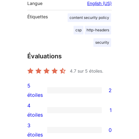
Langue
English (US)
Étiquettes
content security policy
csp
http-headers
security
Évaluations
4.7
sur 5 étoiles.
5
2
2
étoiles
avis
4
1
à
1
étoiles
5
avis
3
0
étoiles
à
0
étoiles