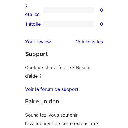
4
avis
2
0
étoile
à
0
étoiles
3
avis
1 étoile
0
0
étoile
à
avis
2
avis
Your review
Voir tous les
à
étoile
Support
1
étoile
Quelque chose à dire ? Besoin
d’aide ?
Voir le forum de support
Faire un don
Souhaitez-vous soutenir
l’avancement de cette extension ?