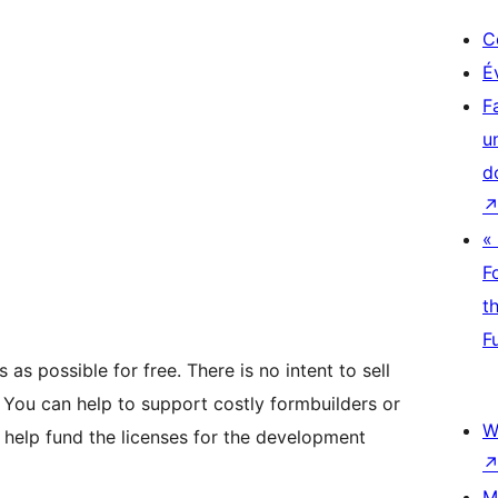
C
É
F
u
d
«
F
t
F
as possible for free. There is no intent to sell
 You can help to support costly formbuilders or
W
o help fund the licenses for the development
M