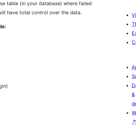
ase table (in your database) where failed
ll have total control over the data.
Vi
T
de:
E
C
A
S
D
gin)
&
d
W