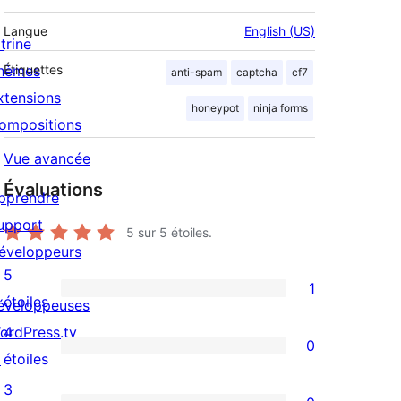
Langue
English (US)
trine
hèmes
Étiquettes
anti-spam
captcha
cf7
xtensions
honeypot
ninja forms
ompositions
Vue avancée
Évaluations
pprendre
upport
5
sur 5 étoiles.
éveloppeurs
5
1
1
étoiles
éveloppeuses
avis
ordPress.tv
4
0
à
0
↗
étoiles
5
avis
3