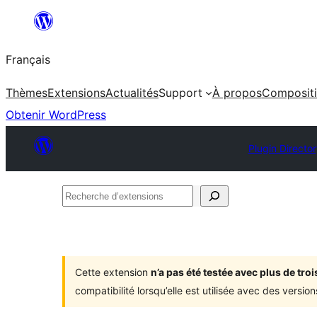
Aller
au
Français
contenu
Thèmes
Extensions
Actualités
Support
À propos
Composit
Obtenir WordPress
Plugin Directo
Recherche
d’extensions
Cette extension
n’a pas été testée avec plus de tr
compatibilité lorsqu’elle est utilisée avec des versi