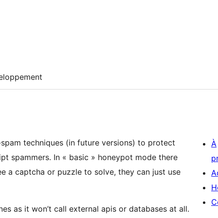
eloppement
-spam techniques (in future versions) to protect
À
ipt spammers. In « basic » honeypot mode there
p
ee a captcha or puzzle to solve, they can just use
A
H
C
s as it won’t call external apis or databases at all.