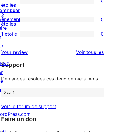
0
étoile
à
0
étoiles
ontribuer
4
avis
2
vènements
0
étoile
à
0
étoiles
aire
3
avis
1 étoile
0
n
0
étoile
à
on
avis
2
avis
Your review
Voir tous les
↗
à
étoile
 Five
Support
1
or
étoile
Demandes résolues ces deux derniers mois :
he
uture »
0 sur 1
Voir le forum de support
ordPress.com
Faire un don
↗
att