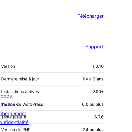
Télécharger
Support
Méta
Version
1.0.10
Dernière mise à jour
il y a
2 ans
Installations actives
300+
ropos
ctualités
Version de WordPress
6.0 ou plus
ébergement
Testé jusqu’à
6.7.6
onfidentialité
Version de PHP
7.4 ou plus