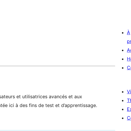
À
p
A
H
C
Vi
ateurs et utilisatrices avancés et aux
T
ée ici à des fins de test et d’apprentissage.
E
C