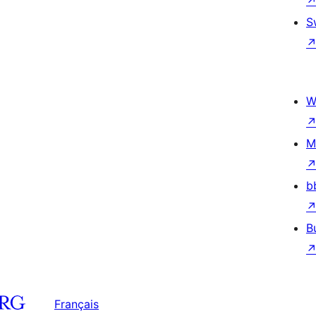
S
W
M
b
B
Français