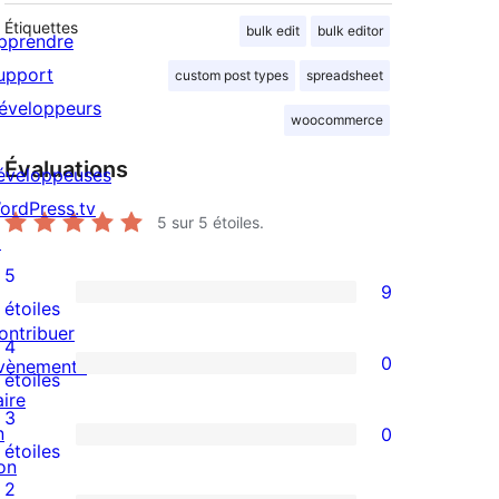
Étiquettes
bulk edit
bulk editor
pprendre
upport
custom post types
spreadsheet
éveloppeurs
woocommerce
Évaluations
éveloppeuses
ordPress.tv
5
sur 5 étoiles.
↗
5
9
9
étoiles
ontribuer
avis
4
0
vènements
à
0
étoiles
aire
5
avis
3
n
0
étoiles
à
0
étoiles
on
4
avis
2