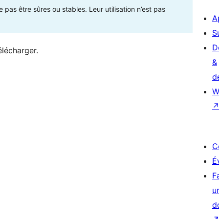
as être sûres ou stables. Leur utilisation n’est pas
A
S
D
élécharger.
&
d
W
C
É
F
u
d