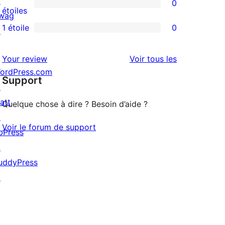
↗
0
étoile
à
0
étoiles
wag
3
avis
1 étoile
0
↗
0
étoile
à
avis
2
avis
Your review
Voir tous les
à
étoile
ordPress.com
Support
1
↗
étoile
att
Quelque chose à dire ? Besoin d’aide ?
↗
Voir le forum de support
bPress
↗
uddyPress
↗