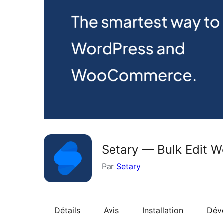
Setary — Bulk Edit
Par
Setary
Détails
Avis
Installation
Dév