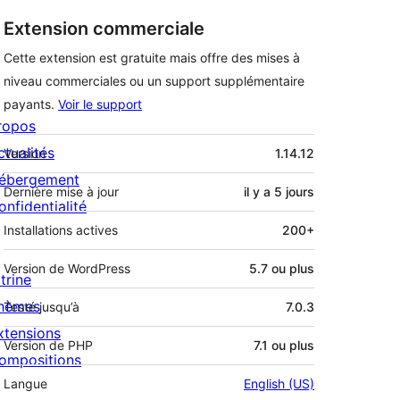
Extension commerciale
Cette extension est gratuite mais offre des mises à
niveau commerciales ou un support supplémentaire
payants.
Voir le support
ropos
Méta
ctualités
Version
1.14.12
ébergement
Dernière mise à jour
il y a
5 jours
onfidentialité
Installations actives
200+
Version de WordPress
5.7 ou plus
trine
hèmes
Testé jusqu’à
7.0.3
xtensions
Version de PHP
7.1 ou plus
ompositions
Langue
English (US)