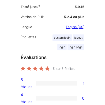
Testé jusqu’à
5.9.15
Version de PHP
5.2.4 ou plus
Langue
English (US)
Étiquettes
custom login
layout
login
login page
Évaluations
5
sur 5 étoiles.
5
1
1
étoiles
avis
4
0
à
0
étoiles