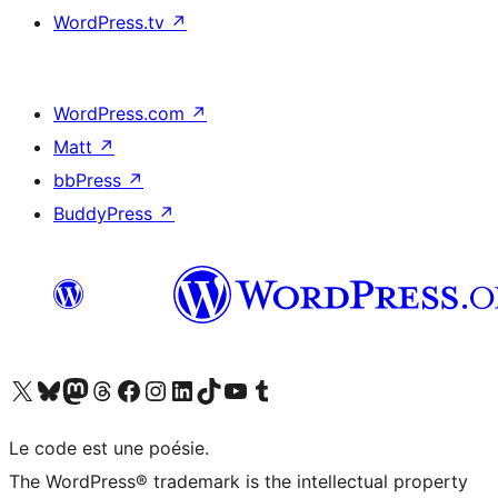
WordPress.tv
↗
WordPress.com
↗
Matt
↗
bbPress
↗
BuddyPress
↗
Visitez notre compte X (précédemment Twitter)
Visiter notre compte Bluesky
Visiter notre compte Mastodon
Visiter notre compte Threads
Consulter notre compte Facebook
Consulter notre compte Instagram
Consulter notre compte LinkedIn
Visiter notre compte TokTok
Visiter notre chaîne YouTube
Visiter notre compte Tumblr
Le code est une poésie.
The WordPress® trademark is the intellectual property