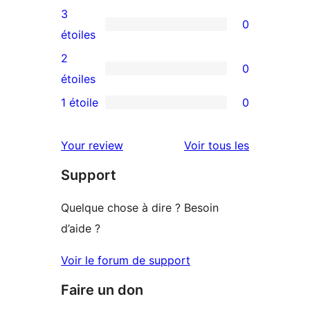
5
avis
3
0
étoile
à
0
étoiles
4
avis
2
0
étoile
à
0
étoiles
3
avis
1 étoile
0
0
étoile
à
avis
2
avis
Your review
Voir tous les
à
étoile
Support
1
étoile
Quelque chose à dire ? Besoin
d’aide ?
Voir le forum de support
Faire un don