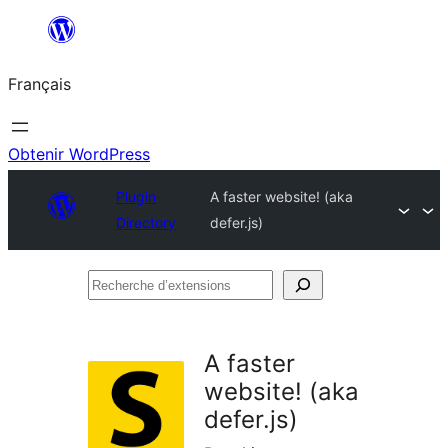
Aller
au
Français
contenu
Obtenir WordPress
Plugin
A faster website! (aka
Directory
defer.js)
Recherche
d’extensions
A faster
website! (aka
defer.js)