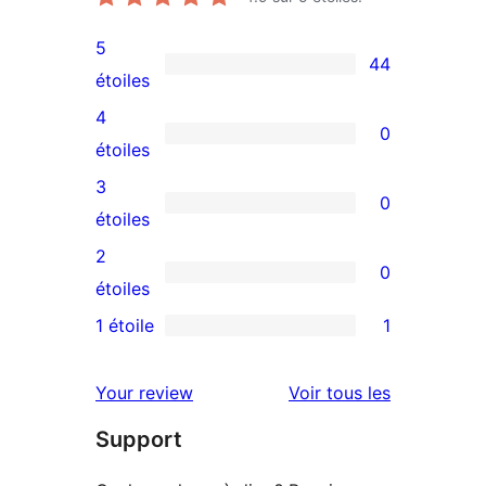
5
44
44
étoiles
avis
4
0
à
0
étoiles
5
avis
3
0
étoiles
à
0
étoiles
4
avis
2
0
étoile
à
0
étoiles
3
avis
1 étoile
1
1
étoile
à
avis
2
avis
Your review
Voir tous les
à
étoile
Support
1
étoile