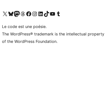
Visitez notre compte X (précédemment Twitter)
Visiter notre compte Bluesky
Visiter notre compte Mastodon
Visiter notre compte Threads
Consulter notre compte Facebook
Consulter notre compte Instagram
Consulter notre compte LinkedIn
Visiter notre compte TokTok
Visiter notre chaîne YouTube
Visiter notre compte Tumblr
Le code est une poésie.
The WordPress® trademark is the intellectual property
of the WordPress Foundation.