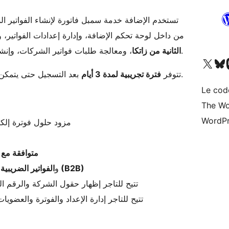
تستخدم الإضافة خدمة سمبل فاتورة لإنشاء الفواتير ال
API من داخل لوحة تحكم الإضافة، وإدارة إعدادات الفواتير، واستكمال خطوات
، ومعالجة طلبات فواتير الشركات، وإنشاء الإشعارات الدائنة للمرتجعات دون مغادرة ووردبريس.
الثانية من زاتكا
Visitez notre compte X (pré
Visiter n
V
بعد التسجيل حتى يتمكن المتجر من تجربة سير العمل قبل الاشتراك في عضوية.
تتوفر
فترة تجريبية لمدة 3 أيام
Le cod
The Wo
WordPr
مزود حلول فوترة إلكت
متوافقة مع متطل
الفواتير الضريبية القياسية (B2B)
و
تتيح للتاجر إظهار حقول الشركة والرقم 
تتيح للتاجر إدارة الإعداد والفوترة والعضو