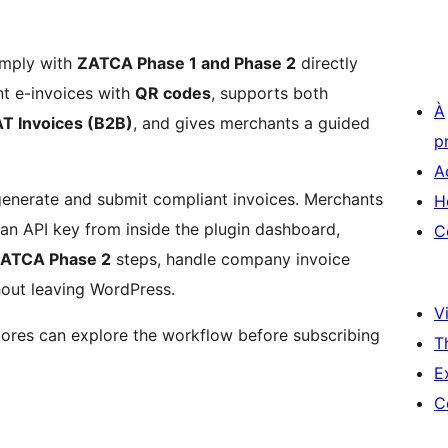
mply with
ZATCA Phase 1 and Phase 2
directly
t e-invoices with
QR codes
, supports both
À
T Invoices (B2B)
, and gives merchants a guided
p
A
generate and submit compliant invoices. Merchants
H
 an API key from inside the plugin dashboard,
C
ATCA Phase 2
steps, handle company invoice
hout leaving WordPress.
Vi
 stores can explore the workflow before subscribing
T
E
C