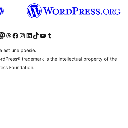
cédemment Twitter)
otre compte Bluesky
isiter notre compte Mastodon
Visiter notre compte Threads
Consulter notre compte Facebook
Consulter notre compte Instagram
Consulter notre compte LinkedIn
Visiter notre compte TokTok
Visiter notre chaîne YouTube
Visiter notre compte Tumblr
e est une poésie.
rdPress® trademark is the intellectual property of the
ess Foundation.