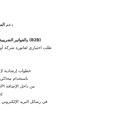
دعم
الم
الفواتير الضريبية القياسية (B2B)
و
طلب اختياري لفاتورة شركة أ
خطوات إرشادية لإ
باستخدام محاكي منصة فاتور
إنشاء حساب أو تسجيل الدخول أو الربط بمفتاح API من داخل الإضافة
إد
 QR في رسائل البريد الإلكتروني وتفاصيل الطلب