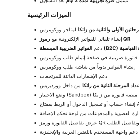
تشمل
فترة تجريبية لمدة 3 أيام
بعد التسجيل
الميزات الرئيسية
رحلتين الأولى والثانية من زاتكا
لمتاجر ووكومرس
رموز QR
إنشاء تلقائي للفواتير الإلكترونية مع
الفواتير الضريبية المبسطة (B2C)
دعم
و فاتورة ضريبية في صفحة إتمام طلب ووكومرس
إنشاء الفواتير يدوياً من شاشة طلب ووكومرس
دعم الإشعارات الدائنة للمرتجعات
عداد
المرحلة الثانية من زاتكا
من داخل ووردبريس
وضع الاختبار (Sandbox) ة من زاتكا
ارة العضوية والمدفوعات من لوحة تحكم الإضافة
عرض تفاصيل الفاتورة ورمز
دعم واجهة المستخدم باللغتين العربية والإنجليزية