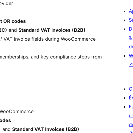
ovider
A
S
t QR codes
D
B2C)
and
Standard VAT Invoices (B2B)
&
 / VAT invoice fields during WooCommerce
d
W
 memberships, and key compliance steps from
C
É
F
r WooCommerce
u
odes
d
)
and
Standard VAT Invoices (B2B)