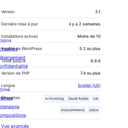
Méta
Version
3.1
Dernière mise à jour
il y a
2 semaines
Installations actives
Moins de 10
ropos
ctualités
Version de WordPress
5.2 ou plus
ébergement
Testé jusqu’à
6.9.6
onfidentialité
Version de PHP
7.4 ou plus
Langue
English (US)
trine
hèmes
Étiquettes
e-invoicing
Saudi Arabia
vat
xtensions
woocommerce
zatca
ompositions
Vue avancée