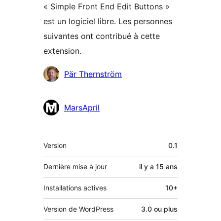
« Simple Front End Edit Buttons »
est un logiciel libre. Les personnes
suivantes ont contribué à cette
extension.
Contributeurs
Pär Thernström
MarsApril
Méta
Version
0.1
Dernière mise à jour
il y a
15 ans
Installations actives
10+
Version de WordPress
3.0 ou plus