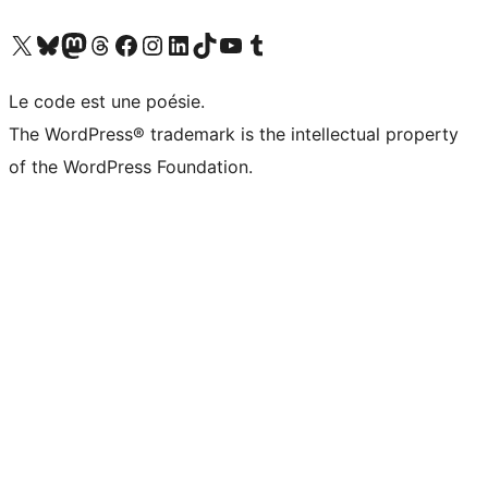
Visitez notre compte X (précédemment Twitter)
Visiter notre compte Bluesky
Visiter notre compte Mastodon
Visiter notre compte Threads
Consulter notre compte Facebook
Consulter notre compte Instagram
Consulter notre compte LinkedIn
Visiter notre compte TokTok
Visiter notre chaîne YouTube
Visiter notre compte Tumblr
Le code est une poésie.
The WordPress® trademark is the intellectual property
of the WordPress Foundation.