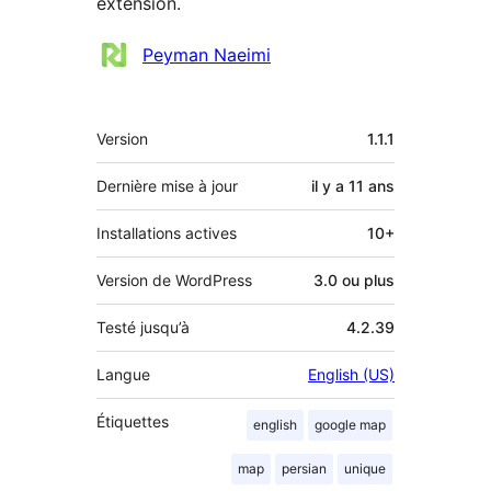
extension.
Contributeurs
Peyman Naeimi
Méta
Version
1.1.1
Dernière mise à jour
il y a
11 ans
Installations actives
10+
Version de WordPress
3.0 ou plus
Testé jusqu’à
4.2.39
Langue
English (US)
Étiquettes
english
google map
map
persian
unique