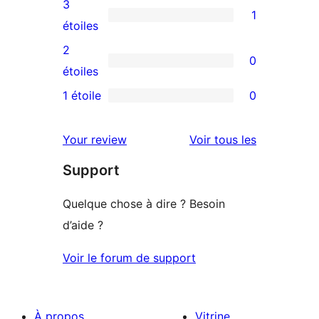
avis
3
1
étoile
à
1
étoiles
4
avis
2
0
étoile
à
0
étoiles
3
avis
1 étoile
0
0
étoile
à
avis
2
avis
Your review
Voir tous les
à
étoile
Support
1
étoile
Quelque chose à dire ? Besoin
d’aide ?
Voir le forum de support
À propos
Vitrine