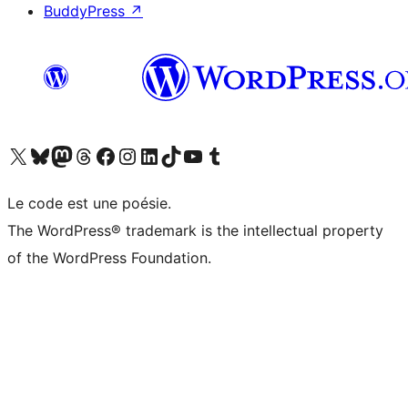
BuddyPress
↗
Visitez notre compte X (précédemment Twitter)
Visiter notre compte Bluesky
Visiter notre compte Mastodon
Visiter notre compte Threads
Consulter notre compte Facebook
Consulter notre compte Instagram
Consulter notre compte LinkedIn
Visiter notre compte TokTok
Visiter notre chaîne YouTube
Visiter notre compte Tumblr
Le code est une poésie.
The WordPress® trademark is the intellectual property
of the WordPress Foundation.