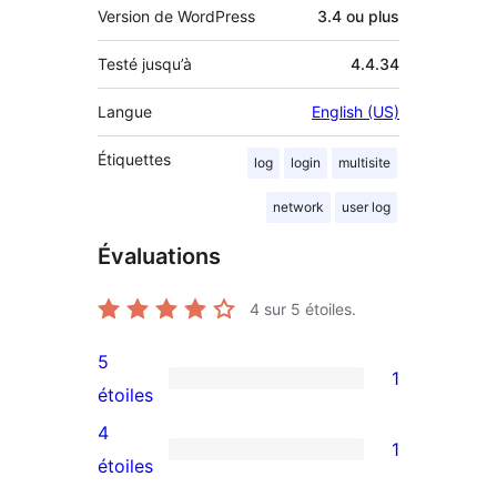
Version de WordPress
3.4 ou plus
Testé jusqu’à
4.4.34
Langue
English (US)
Étiquettes
log
login
multisite
network
user log
Évaluations
4
sur 5 étoiles.
5
1
1
étoiles
avis
4
1
à
1
étoiles
5