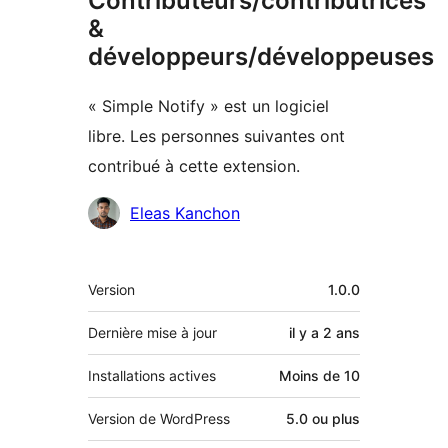
Contributeurs/contributrices
&
développeurs/développeuses
« Simple Notify » est un logiciel
libre. Les personnes suivantes ont
contribué à cette extension.
Contributeurs
Eleas Kanchon
Méta
Version
1.0.0
Dernière mise à jour
il y a
2 ans
Installations actives
Moins de 10
Version de WordPress
5.0 ou plus