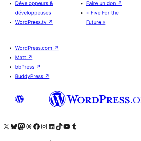
Développeurs &
Faire un don
↗
développeuses
« Five For the
WordPress.tv
↗
Future »
WordPress.com
↗
Matt
↗
bbPress
↗
BuddyPress
↗
Visitez notre compte X (précédemment Twitter)
Visiter notre compte Bluesky
Visiter notre compte Mastodon
Visiter notre compte Threads
Consulter notre compte Facebook
Consulter notre compte Instagram
Consulter notre compte LinkedIn
Visiter notre compte TokTok
Visiter notre chaîne YouTube
Visiter notre compte Tumblr