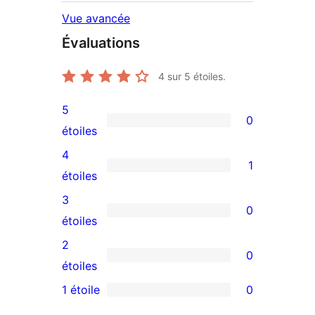
Vue avancée
Évaluations
4
sur 5 étoiles.
5
0
0
étoiles
avis
4
1
à
1
étoiles
5
avis
3
0
étoile
à
0
étoiles
4
avis
2
0
étoile
à
0
étoiles
3
avis
1 étoile
0
0
étoile
à