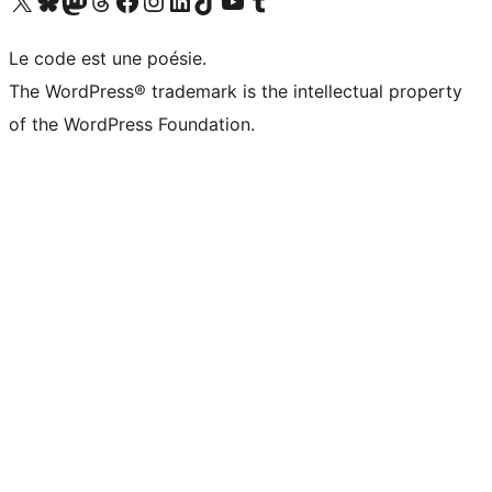
Visitez notre compte X (précédemment Twitter)
Visiter notre compte Bluesky
Visiter notre compte Mastodon
Visiter notre compte Threads
Consulter notre compte Facebook
Consulter notre compte Instagram
Consulter notre compte LinkedIn
Visiter notre compte TokTok
Visiter notre chaîne YouTube
Visiter notre compte Tumblr
Le code est une poésie.
The WordPress® trademark is the intellectual property
of the WordPress Foundation.