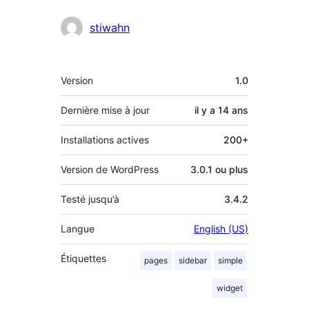
Contributeurs
stiwahn
Méta
Version
1.0
Dernière mise à jour
il y a
14 ans
Installations actives
200+
Version de WordPress
3.0.1 ou plus
Testé jusqu’à
3.4.2
Langue
English (US)
Étiquettes
pages
sidebar
simple
widget