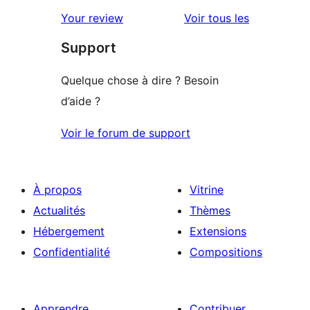
avis
2
avis
Your review
Voir tous les
à
étoile
Support
1
étoile
Quelque chose à dire ? Besoin
d’aide ?
Voir le forum de support
À propos
Vitrine
Actualités
Thèmes
Hébergement
Extensions
Confidentialité
Compositions
Apprendre
Contribuer