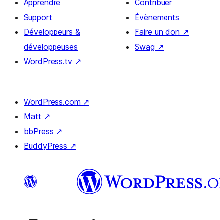
Apprendre
Contribuer
Support
Évènements
Développeurs &
Faire un don
↗
développeuses
Swag
↗
WordPress.tv
↗
WordPress.com
↗
Matt
↗
bbPress
↗
BuddyPress
↗