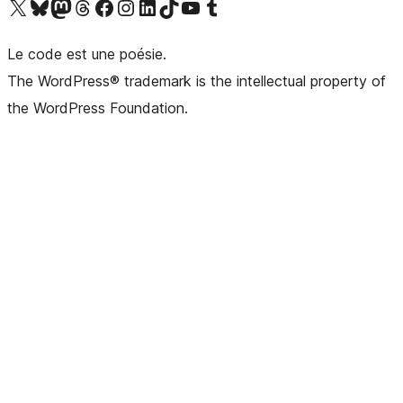
Visitez notre compte X (précédemment Twitter)
Visiter notre compte Bluesky
Visiter notre compte Mastodon
Visiter notre compte Threads
Consulter notre compte Facebook
Consulter notre compte Instagram
Consulter notre compte LinkedIn
Visiter notre compte TokTok
Visiter notre chaîne YouTube
Visiter notre compte Tumblr
Le code est une poésie.
The WordPress® trademark is the intellectual property of
the WordPress Foundation.