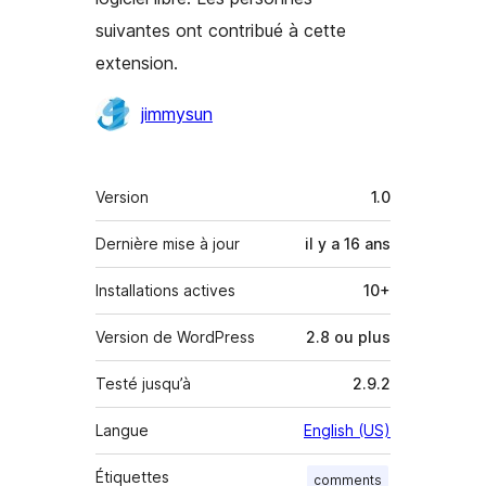
suivantes ont contribué à cette
extension.
Contributeurs
jimmysun
Méta
Version
1.0
Dernière mise à jour
il y a
16 ans
Installations actives
10+
Version de WordPress
2.8 ou plus
Testé jusqu’à
2.9.2
Langue
English (US)
Étiquettes
comments