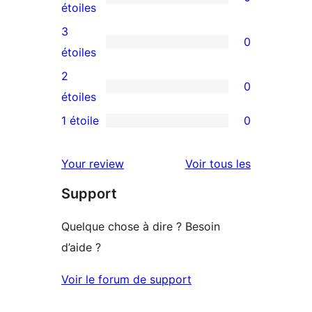
à
0
étoiles
5
avis
3
0
étoile
à
0
étoiles
4
avis
2
0
étoile
à
0
étoiles
3
avis
1 étoile
0
0
étoile
à
avis
2
avis
Your review
Voir tous les
à
étoile
Support
1
étoile
Quelque chose à dire ? Besoin
d’aide ?
Voir le forum de support