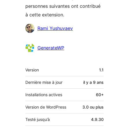
personnes suivantes ont contribué
à cette extension.
Contributeurs
Rami Yushuvaev
GenerateWP
Méta
Version
1.1
Dernière mise à jour
il y a
9 ans
Installations actives
60+
Version de WordPress
3.0 ou plus
Testé jusqu’à
4.9.30