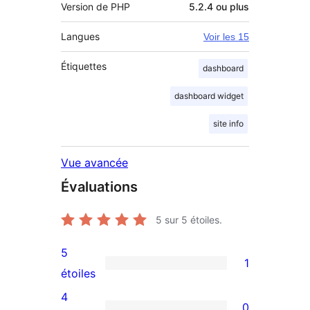
Version de PHP
5.2.4 ou plus
Langues
Voir les 15
Étiquettes
dashboard
dashboard widget
site info
Vue avancée
Évaluations
5
sur 5 étoiles.
5
1
1
étoiles
avis
4
0