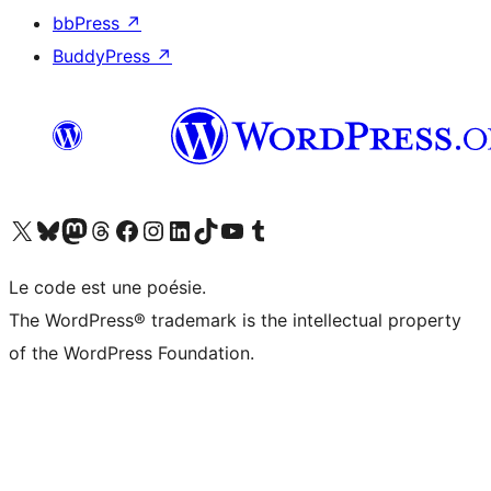
bbPress
↗
BuddyPress
↗
Visitez notre compte X (précédemment Twitter)
Visiter notre compte Bluesky
Visiter notre compte Mastodon
Visiter notre compte Threads
Consulter notre compte Facebook
Consulter notre compte Instagram
Consulter notre compte LinkedIn
Visiter notre compte TokTok
Visiter notre chaîne YouTube
Visiter notre compte Tumblr
Le code est une poésie.
The WordPress® trademark is the intellectual property
of the WordPress Foundation.