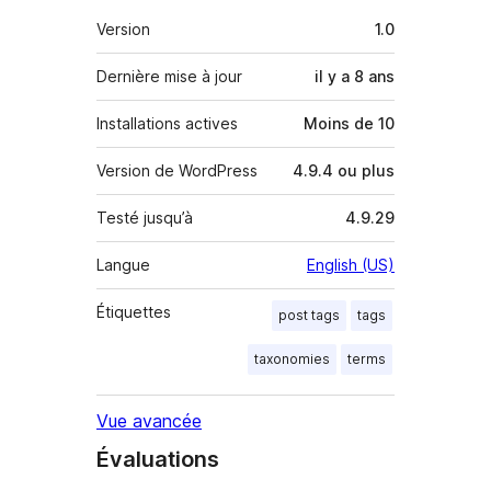
Méta
Version
1.0
Dernière mise à jour
il y a
8 ans
Installations actives
Moins de 10
Version de WordPress
4.9.4 ou plus
Testé jusqu’à
4.9.29
Langue
English (US)
Étiquettes
post tags
tags
taxonomies
terms
Vue avancée
Évaluations