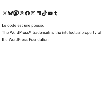
Visitez notre compte X (précédemment Twitter)
Visiter notre compte Bluesky
Visiter notre compte Mastodon
Visiter notre compte Threads
Consulter notre compte Facebook
Consulter notre compte Instagram
Consulter notre compte LinkedIn
Visiter notre compte TokTok
Visiter notre chaîne YouTube
Visiter notre compte Tumblr
Le code est une poésie.
The WordPress® trademark is the intellectual property of
the WordPress Foundation.