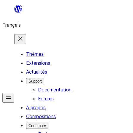
Aller
au
Français
contenu
Thèmes
Extensions
Actualités
Support
Documentation
Forums
À propos
Compositions
Contribuer