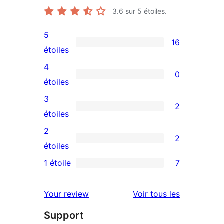
3.6
sur 5 étoiles.
5
16
16
étoiles
avis
4
0
à
0
étoiles
5
avis
3
2
étoiles
à
2
étoiles
4
avis
2
2
étoile
à
2
étoiles
3
avis
1 étoile
7
7
étoiles
à
avis
2
avis
Your review
Voir tous les
à
étoiles
Support
1