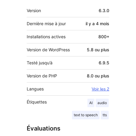
Méta
Version
6.3.0
Dernière mise à jour
il y a
4 mois
Installations actives
800+
Version de WordPress
5.8 ou plus
Testé jusqu’à
6.9.5
Version de PHP
8.0 ou plus
Langues
Voir les 2
Étiquettes
AI
audio
text to speech
tts
Évaluations