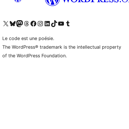
Visitez notre compte X (précédemment Twitter)
Visiter notre compte Bluesky
Visiter notre compte Mastodon
Visiter notre compte Threads
Consulter notre compte Facebook
Consulter notre compte Instagram
Consulter notre compte LinkedIn
Visiter notre compte TokTok
Visiter notre chaîne YouTube
Visiter notre compte Tumblr
Le code est une poésie.
The WordPress® trademark is the intellectual property
of the WordPress Foundation.