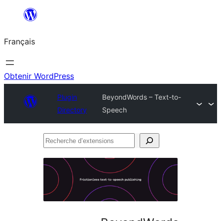
Aller
au
Français
contenu
Obtenir WordPress
Plugin
BeyondWords – Text-to-
Directory
Speech
Recherche
d’extensions