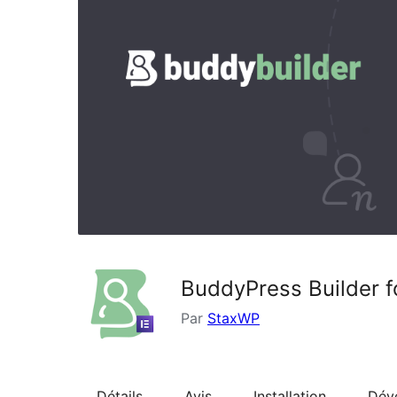
BuddyPress Builder f
Par
StaxWP
Détails
Avis
Installation
Dév