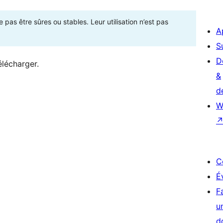
as être sûres ou stables. Leur utilisation n’est pas
A
S
D
élécharger.
&
d
W
C
É
F
u
d