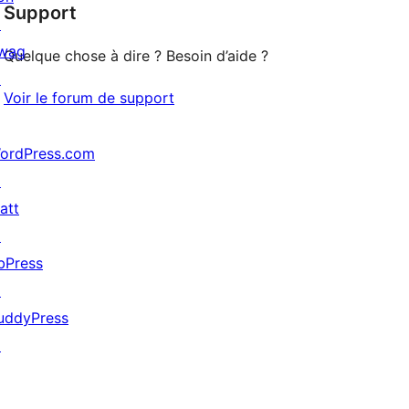
Support
1
↗
étoiles
wag
Quelque chose à dire ? Besoin d’aide ?
↗
Voir le forum de support
ordPress.com
↗
att
↗
bPress
↗
uddyPress
↗