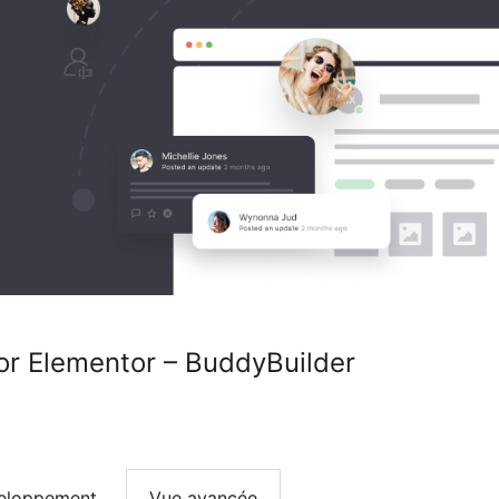
or Elementor – BuddyBuilder
eloppement
Vue avancée