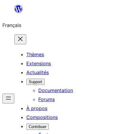
Aller
au
Français
contenu
Thèmes
Extensions
Actualités
Support
Documentation
Forums
À propos
Compositions
Contribuer