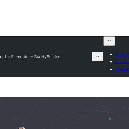
Envoye
er for Elementor – BuddyBuilder
Mes fav
Se con