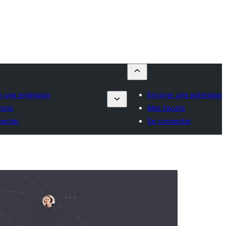
r une extension
Envoyer une extension
oris
Mes favoris
necter
Se connecter