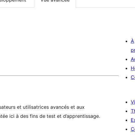
À
p
A
H
C
Vi
ateurs et utilisatrices avancés et aux
T
ée ici à des fins de test et d’apprentissage.
E
C