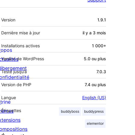
Méta
Version
1.9.1
Dernière mise à jour
il y a
3 mois
Installations actives
1 000+
ropos
ctualités
Version de WordPress
5.0 ou plus
ébergement
Testé jusqu’à
7.0.3
onfidentialité
Version de PHP
7.4 ou plus
Langue
English (US)
trine
hèmes
Étiquettes
buddyboss
buddypress
xtensions
elementor
ompositions