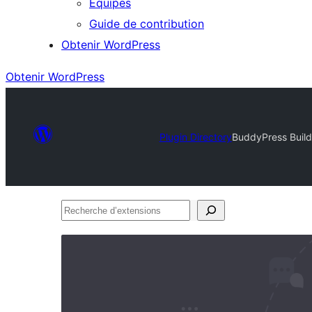
Équipes
Guide de contribution
Obtenir WordPress
Obtenir WordPress
Plugin Directory
BuddyPress Build
Recherche
d’extensions