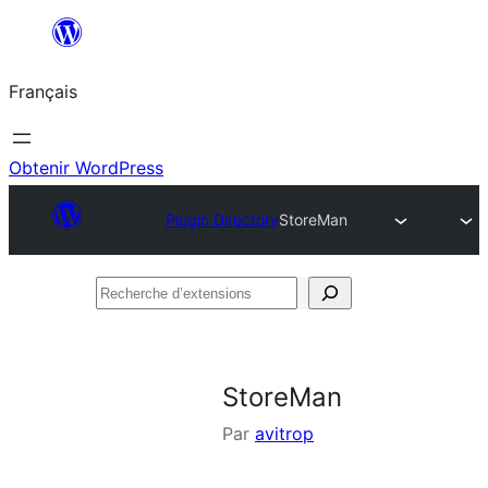
Aller
au
Français
contenu
Obtenir WordPress
Plugin Directory
StoreMan
Recherche
d’extensions
StoreMan
Par
avitrop