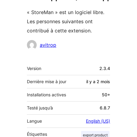
« StoreMan » est un logiciel libre.
Les personnes suivantes ont
contribué à cette extension.
Contributeurs
avitrop
Méta
Version
2.3.4
Dernière mise à jour
il y a
2 mois
Installations actives
50+
Testé jusqu’à
6.8.7
Langue
English (US)
Étiquettes
export product