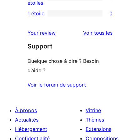
à
0
étoiles
3
avis
1 étoile
0
0
étoile
à
avis
2
avis
Your review
Voir tous les
à
étoile
Support
1
étoile
Quelque chose à dire ? Besoin
d’aide ?
Voir le forum de support
À propos
Vitrine
Actualités
Thèmes
Hébergement
Extensions
Confidentialité
Compositions