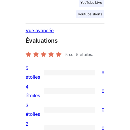
YouTube Live
youtube shorts
Vue avancée
Évaluations
5
sur 5 étoiles.
5
9
9
étoiles
avis
4
0
à
0
étoiles
5
avis
3
0
étoiles
à
0
étoiles
4
avis
2
0
étoile