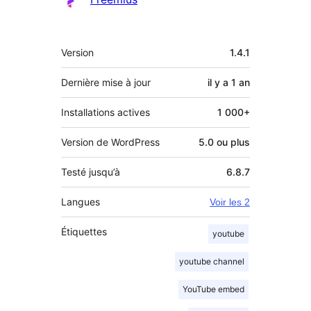
Méta
Version
1.4.1
Dernière mise à jour
il y a
1 an
Installations actives
1 000+
Version de WordPress
5.0 ou plus
Testé jusqu’à
6.8.7
Langues
Voir les 2
Étiquettes
youtube
youtube channel
YouTube embed