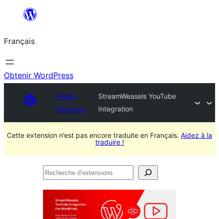
Aller
au
Français
contenu
Obtenir WordPress
Plugin
StreamWeasels YouTube
Directory
Integration
Cette extension n’est pas encore traduite en Français.
Aidez à la
traduire !
Recherche
d’extensions