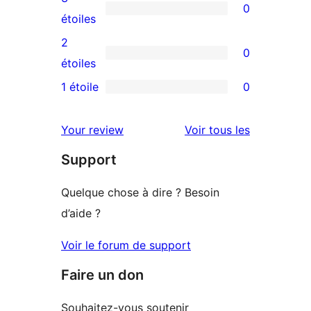
0
étoiles
à
0
étoiles
4
avis
2
0
étoile
à
0
étoiles
3
avis
1 étoile
0
0
étoile
à
avis
2
avis
Your review
Voir tous les
à
étoile
Support
1
étoile
Quelque chose à dire ? Besoin
d’aide ?
Voir le forum de support
Faire un don
Souhaitez-vous soutenir