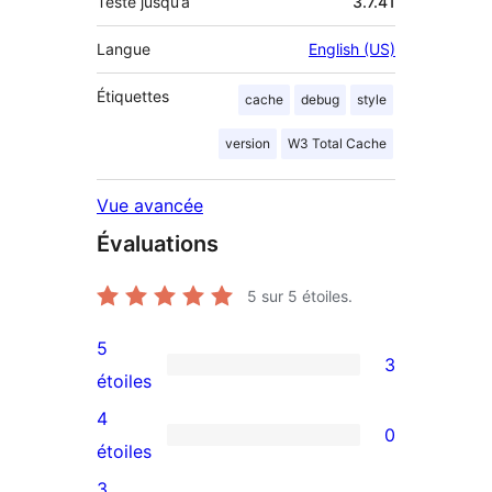
Testé jusqu’à
3.7.41
Langue
English (US)
Étiquettes
cache
debug
style
version
W3 Total Cache
Vue avancée
Évaluations
5
sur 5 étoiles.
5
3
3
étoiles
avis
4
0
à
0
étoiles
5
avis
3