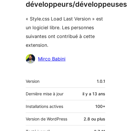
développeurs/développeuses
« Style.css Load Last Version » est
un logiciel libre. Les personnes
suivantes ont contribué à cette
extension.
Contributeurs
Mirco Babini
Méta
Version
1.0.1
Dernière mise à jour
il y a
13 ans
Installations actives
100+
Version de WordPress
2.8 ou plus