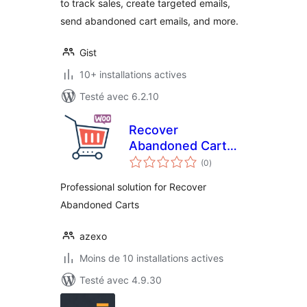
to track sales, create targeted emails,
send abandoned cart emails, and more.
Gist
10+ installations actives
Testé avec 6.2.10
Recover
Abandoned Cart
notes
for WooCommerce
(0
)
en
tout
Professional solution for Recover
Abandoned Carts
azexo
Moins de 10 installations actives
Testé avec 4.9.30