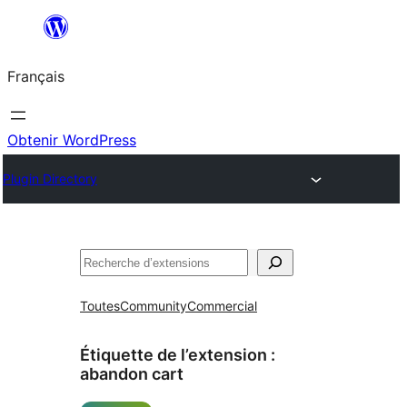
Aller
au
Français
contenu
Obtenir WordPress
Plugin Directory
Rechercher
Toutes
Community
Commercial
Étiquette de l’extension :
abandon cart