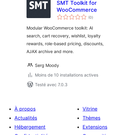
SMT Toolkit for
WooCommerce
notes
(0
)
en
tout
Modular WooCommerce toolkit: AI
search, cart recovery, wishlist, loyalty
rewards, role-based pricing, discounts,
AJAX archive and more.
Serg Moody
Moins de 10 installations actives
Testé avec 7.0.3
À propos
Vitrine
Actualités
Thèmes
Hébergement
Extensions