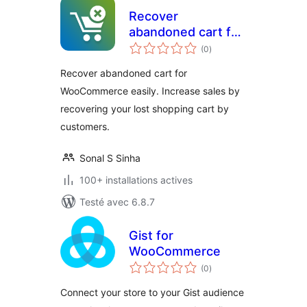
Recover
abandoned cart for
notes
WooCommerce
(0
)
en
tout
Recover abandoned cart for
WooCommerce easily. Increase sales by
recovering your lost shopping cart by
customers.
Sonal S Sinha
100+ installations actives
Testé avec 6.8.7
Gist for
WooCommerce
notes
(0
)
en
tout
Connect your store to your Gist audience