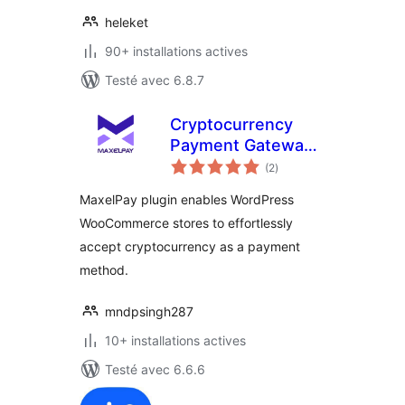
heleket
90+ installations actives
Testé avec 6.8.7
Cryptocurrency
Payment Gateway
notes
WooCommerce –
(2
)
en
tout
MaxelPay
MaxelPay plugin enables WordPress
WooCommerce stores to effortlessly
accept cryptocurrency as a payment
method.
mndpsingh287
10+ installations actives
Testé avec 6.6.6