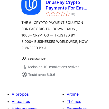
UnusPay Crypto
Payments For Easy
notes
Digital Downloads
(0
)
en
tout
THE #1 CRYPTO PAYMENT SOLUTION
FOR EASY DIGITAL DOWNLOADS，
1000+ CRYPTOS — TRUSTED BY
3,000+ BUSINESSES WORLDWIDE, NOW
POWERED BY AI.
unustech01
Moins de 10 installations actives
Testé avec 6.9.6
À propos
Vitrine
Actualités
Thèmes
Hébergement
Extensions