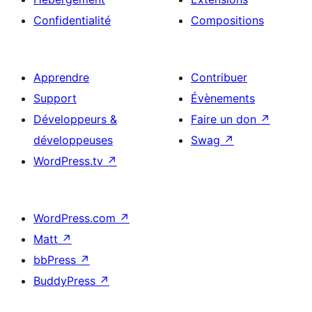
Confidentialité
Compositions
Apprendre
Contribuer
Support
Évènements
Développeurs &
Faire un don
↗
développeuses
Swag
↗
WordPress.tv
↗
WordPress.com
↗
Matt
↗
bbPress
↗
BuddyPress
↗