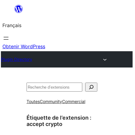
Aller
au
Français
contenu
Obtenir WordPress
Plugin Directory
Rechercher
Toutes
Community
Commercial
Étiquette de l’extension :
accept crypto