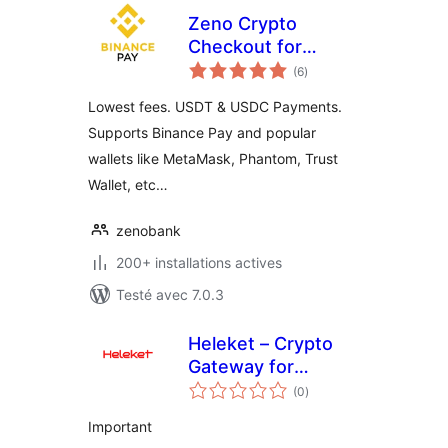
Zeno Crypto
Checkout for
notes
WooCommerce
(6
)
en
tout
Lowest fees. USDT & USDC Payments.
Supports Binance Pay and popular
wallets like MetaMask, Phantom, Trust
Wallet, etc…
zenobank
200+ installations actives
Testé avec 7.0.3
Heleket – Crypto
Gateway for
notes
WooCommerce
(0
)
en
tout
Important