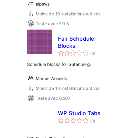
alpsws
Moins de 10 installations actives
Testé avec 7.0.3
Fair Schedule
Blocks
notes
(0
)
en
tout
Schedule blocks for Gutenberg.
Marcin Wosinek
Moins de 10 installations actives
Testé avec 6.9.6
WP Studio Tabs
notes
(0
)
en
tout