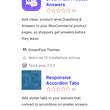
Answers
notes
(0
)
en
tout
Add clean, product-level Questions &
Answers to your WooCommerce product
pages, so shoppers get answers before
they leave.
DreamFast Themes
Moins de 10 installations actives
Testé avec 7.0.3
Responsive
Accordion Tabs
notes
(0
)
en
tout
Add stylish tabs to your website that
convert to accordions on smaller screens