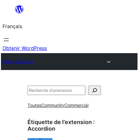
Aller
au
Français
contenu
Obtenir WordPress
Plugin Directory
Rechercher
Toutes
Community
Commercial
Étiquette de l’extension :
Accordion