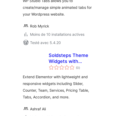
WP Studio Tabs allows you to
create/manage simple animated tabs for
your Wordpress website.
Rob Myrick
Moins de 10 installations actives
Testé avec 5.4.20
Soldsteps Theme
Widgets with
notes
Elementor
(0
)
en
tout
Extend Elementor with lightweight and
responsive widgets including Slider,
Counter, Team, Services, Pricing Table,
Tabs, Accordion, and more.
Ashraf Ali