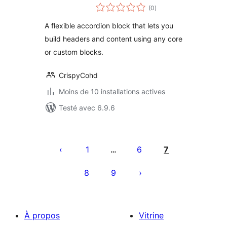
notes
Accordion Block
(0
)
en
tout
A flexible accordion block that lets you
build headers and content using any core
or custom blocks.
CrispyCohd
Moins de 10 installations actives
Testé avec 6.9.6
Pagination
des
1
6
7
…
publications
8
9
À propos
Vitrine