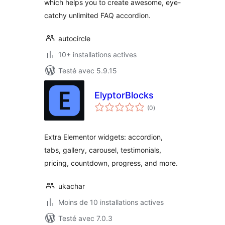
which helps you to create awesome, eye-
catchy unlimited FAQ accordion.
autocircle
10+ installations actives
Testé avec 5.9.15
ElyptorBlocks
notes
(0
)
en
tout
Extra Elementor widgets: accordion,
tabs, gallery, carousel, testimonials,
pricing, countdown, progress, and more.
ukachar
Moins de 10 installations actives
Testé avec 7.0.3