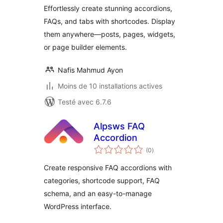
Effortlessly create stunning accordions,
FAQs, and tabs with shortcodes. Display
them anywhere—posts, pages, widgets,
or page builder elements.
Nafis Mahmud Ayon
Moins de 10 installations actives
Testé avec 6.7.6
Alpsws FAQ
Accordion
notes
(0
)
en
tout
Create responsive FAQ accordions with
categories, shortcode support, FAQ
schema, and an easy-to-manage
WordPress interface.