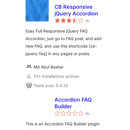
CB Responsive
jQuery Accordion
notes
(3
)
en
tout
Esay Full Responsive jQuery FAQ
Accordion, just go to FAQ post, and add
new FAQ. and use this shortcode [cb-
jquery-faq] in any pages or posts.
Md Abul Bashar
10+ installations actives
Testé avec 5.4.20
Accordion FAQ
Builder
notes
(0
)
en
tout
This is an Accordion FAQ Builder plugin