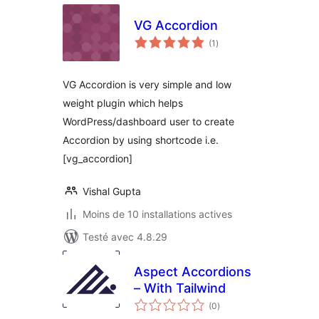
VG Accordion
notes
(1
)
en
tout
VG Accordion is very simple and low
weight plugin which helps
WordPress/dashboard user to create
Accordion by using shortcode i.e.
[vg_accordion]
Vishal Gupta
Moins de 10 installations actives
Testé avec 4.8.29
Aspect Accordions
– With Tailwind
notes
(0
)
en
tout