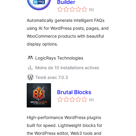
Builder
notes
(0
)
en
tout
Automatically generate intelligent FAQs
using AI for WordPress posts, pages, and
WooCommerce products with beautiful
display options.
LogicRays Technologies
Moins de 10 installations actives
Testé avec 7.0.3
Brutal Blocks
notes
(0
)
en
tout
High-performance WordPress plugins
built for speed. Lightweight blocks for
the WordPress editor, Web3 tools and