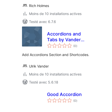
Rich Holmes
Moins de 10 installations actives
Testé avec 6.7.6
Accordions and
Tabs by Vander
notes
Web
(0
)
en
tout
Add Accordions Section and Shortcodes.
Ulrik Vander
Moins de 10 installations actives
Testé avec 5.6.18
Good Accordion
notes
(0
)
en
tout