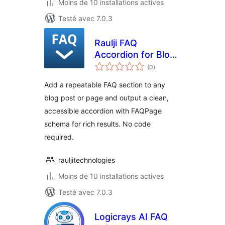
Moins de 10 installations actives
Testé avec 7.0.3
Raulji FAQ
Accordion for Blog
notes
& Pages
(0
)
en
tout
Add a repeatable FAQ section to any
blog post or page and output a clean,
accessible accordion with FAQPage
schema for rich results. No code
required.
rauljitechnologies
Moins de 10 installations actives
Testé avec 7.0.3
Logicrays AI FAQ