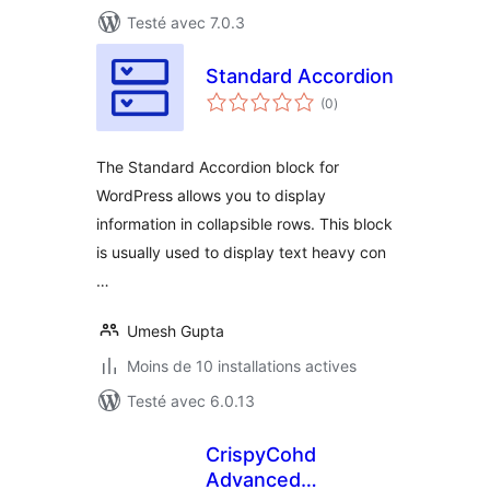
Testé avec 7.0.3
Standard Accordion
notes
(0
)
en
tout
The Standard Accordion block for
WordPress allows you to display
information in collapsible rows. This block
is usually used to display text heavy con
…
Umesh Gupta
Moins de 10 installations actives
Testé avec 6.0.13
CrispyCohd
Advanced