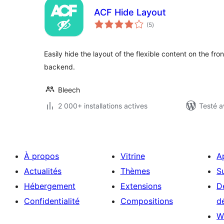
ACF Hide Layout
notes
(5
)
en
tout
Easily hide the layout of the flexible content on the front
backend.
Bleech
2 000+ installations actives
Testé a
À propos
Vitrine
A
Actualités
Thèmes
S
Hébergement
Extensions
D
Confidentialité
Compositions
d
W