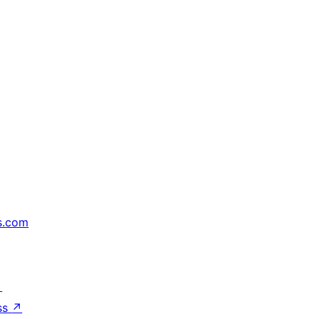
s.com
↗
ss
↗