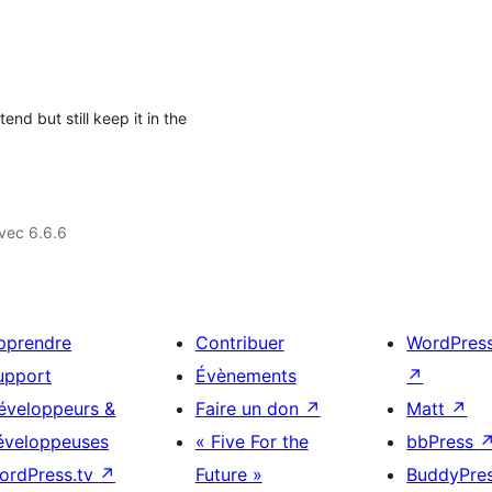
end but still keep it in the
vec 6.6.6
pprendre
Contribuer
WordPres
upport
Évènements
↗
éveloppeurs &
Faire un don
↗
Matt
↗
éveloppeuses
« Five For the
bbPress
ordPress.tv
↗
Future »
BuddyPre