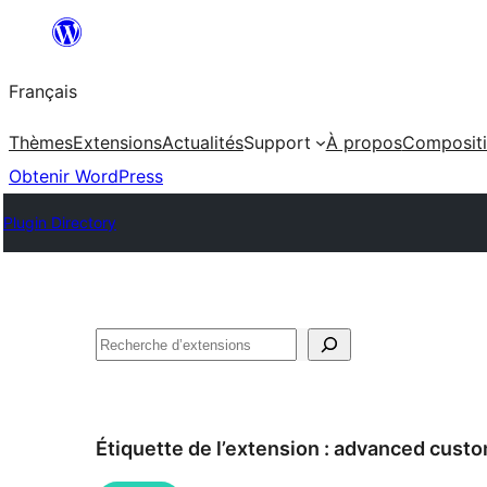
Aller
au
Français
contenu
Thèmes
Extensions
Actualités
Support
À propos
Composit
Obtenir WordPress
Plugin Directory
Rechercher
Étiquette de l’extension :
advanced custom