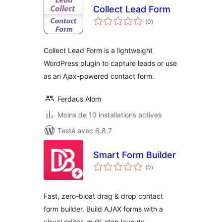
Collect Lead Form
notes
(0
)
en
tout
Collect Lead Form is a lightweight
WordPress plugin to capture leads or use
as an Ajax-powered contact form.
Ferdaus Alom
Moins de 10 installations actives
Testé avec 6.8.7
Smart Form Builder
notes
(0
)
en
tout
Fast, zero-bloat drag & drop contact
form builder. Build AJAX forms with a
visual editor, multi-step layouts,