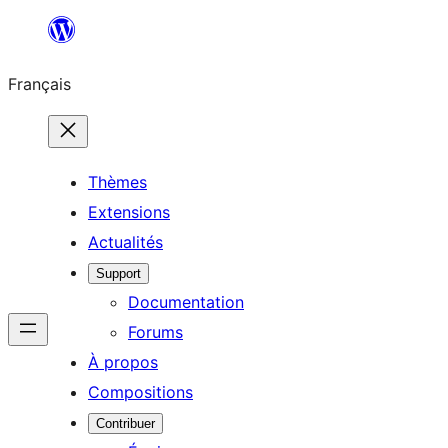
Aller
au
Français
contenu
Thèmes
Extensions
Actualités
Support
Documentation
Forums
À propos
Compositions
Contribuer