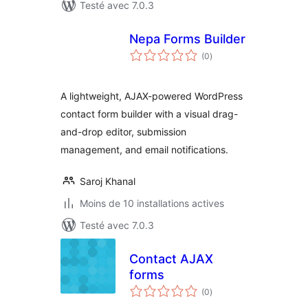
Testé avec 7.0.3
Nepa Forms Builder
notes
(0
)
en
tout
A lightweight, AJAX-powered WordPress
contact form builder with a visual drag-
and-drop editor, submission
management, and email notifications.
Saroj Khanal
Moins de 10 installations actives
Testé avec 7.0.3
Contact AJAX
forms
notes
(0
)
en
tout