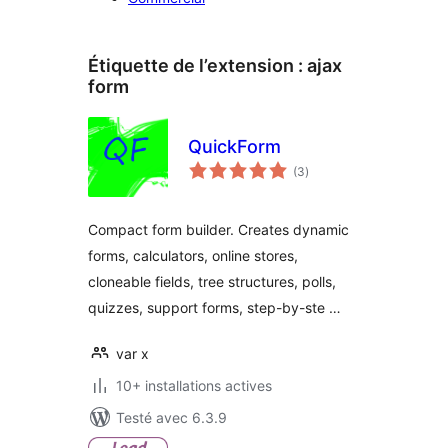
Étiquette de l’extension :
ajax
form
QuickForm
notes
(3
)
en
tout
Compact form builder. Creates dynamic
forms, calculators, online stores,
cloneable fields, tree structures, polls,
quizzes, support forms, step-by-ste …
var x
10+ installations actives
Testé avec 6.3.9