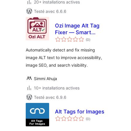
20+ installations actives
Testé avec 6.6.6
Ozi Image Alt Tag
Fixer — Smart
notes
Image SEO & Alt
(0
)
en
tout
Text Optimizer
Automatically detect and fix missing
image ALT text to improve accessibility,
image SEO, and search visibility.
Simmi Ahuja
10+ installations actives
Testé avec 6.9.6
Alt Tags for Images
notes
(0
)
en
tout