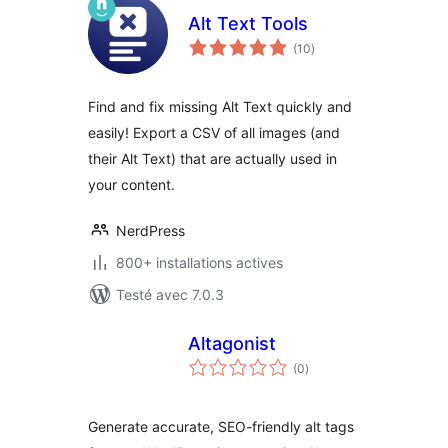
Alt Text Tools
notes
(10
)
en
tout
Find and fix missing Alt Text quickly and
easily! Export a CSV of all images (and
their Alt Text) that are actually used in
your content.
NerdPress
800+ installations actives
Testé avec 7.0.3
Altagonist
notes
(0
)
en
tout
Generate accurate, SEO-friendly alt tags