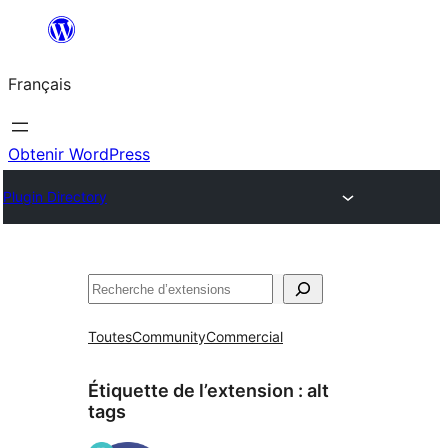
Aller
au
Français
contenu
Obtenir WordPress
Plugin Directory
Rechercher
Toutes
Community
Commercial
Étiquette de l’extension :
alt
tags