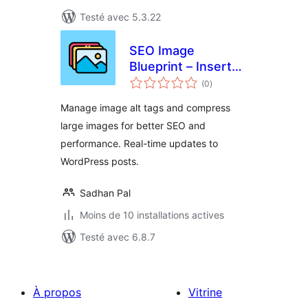
Testé avec 5.3.22
SEO Image
Blueprint – Insert
notes
missing Alt Tags
(0
)
en
tout
and Compress
Manage image alt tags and compress
images for SEO
large images for better SEO and
performance. Real-time updates to
WordPress posts.
Sadhan Pal
Moins de 10 installations actives
Testé avec 6.8.7
À propos
Vitrine