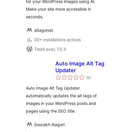
for your WordPress images using AI.
Make your site more accessible in
seconds.
altagonist
30+ installations actives
Testé avec 7.0.3
Auto Image Alt Tag
Updater
notes
(0
)
en
tout
Auto Image Alt Tag Updater
automatically updates the alt tags of
images in your WordPress posts and
pages using the SEO title.
Sourabh Nagori