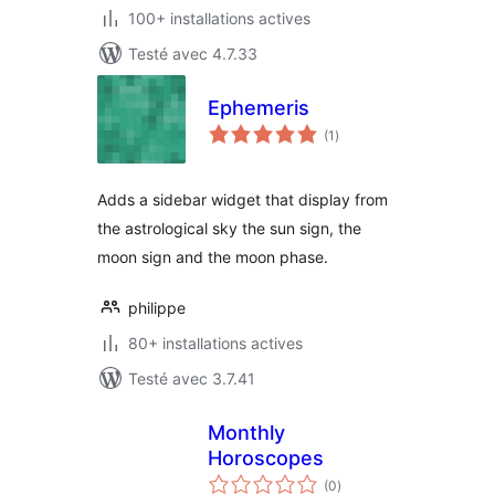
100+ installations actives
Testé avec 4.7.33
Ephemeris
notes
(1
)
en
tout
Adds a sidebar widget that display from
the astrological sky the sun sign, the
moon sign and the moon phase.
philippe
80+ installations actives
Testé avec 3.7.41
Monthly
Horoscopes
notes
(0
)
en