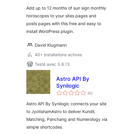
tout
Add up to 12 months of sun sign monthly
horoscopes to your sites pages and
posts pages with this free and easy to
install WordPress plugin.
David Klugmann
40+ installations actives
Testé avec 5.8.13
Astro API By
Synilogic
notes
(0
)
en
tout
Astro API By Synilogic connects your site
to JyotishamAstro to deliver Kundli,
Matching, Panchang and Numerology via
simple shortcodes.