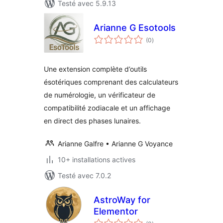
Testé avec 5.9.13
Arianne G Esotools
notes
(0
)
en
tout
Une extension complète d’outils
ésotériques comprenant des calculateurs
de numérologie, un vérificateur de
compatibilité zodiacale et un affichage
en direct des phases lunaires.
Arianne Galfre • Arianne G Voyance
10+ installations actives
Testé avec 7.0.2
AstroWay for
Elementor
notes