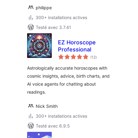
philippe
300+ installations actives
Testé avec 3.7.41
EZ Horoscope
Professional
notes
(12
)
en
tout
Astrologically accurate horoscopes with
cosmic insights, advice, birth charts, and
AI voice agents for chatting about
readings.
Nick Smith
300+ installations actives
Testé avec 6.9.5