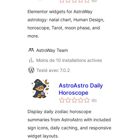
(0
)
en
tout
Elementor widgets for AstroWay
astrology: natal chart, Human Design,
horoscope, Tarot, moon phase, and
more.
AstroWay Team
Moins de 10 installations actives
Testé avec 7.0.2
AstroAstro Daily
Horoscope
notes
(0
)
en
tout
Display daily zodiac horoscope
summaries from AstroAstro with included
sign icons, daily caching, and responsive
widget layouts.