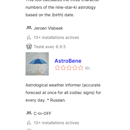
numbers of the nine-star-ki astrology
based on the (birth) date.
Jeroen Visbeek
10+ installations actives
Testé avec 6.9.5
AstroBene
notes
(0
)
en
tout
Astrological weather informer (accurate
forecast at once for all zodiac signs) for
every day. * Russian.
C-In-OFF
10+ installations actives