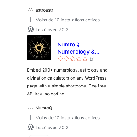
astroastr
Moins de 10 installations actives
Testé avec 7.0.2
NumroQ
Numerology &
notes
Astrology
(0
)
en
tout
Calculators
Embed 200+ numerology, astrology and
divination calculators on any WordPress
page with a simple shortcode. One free
API key, no coding.
NumroQ
Moins de 10 installations actives
Testé avec 7.0.2