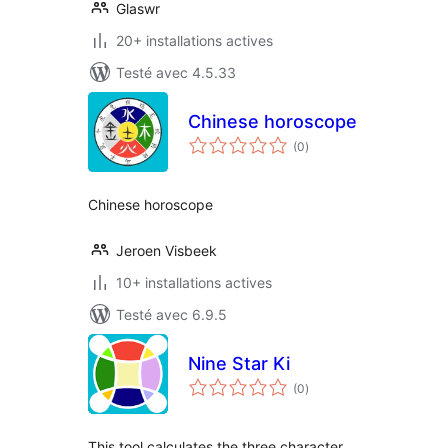
Glaswr
20+ installations actives
Testé avec 4.5.33
Chinese horoscope
notes
(0
)
en
tout
Chinese horoscope
Jeroen Visbeek
10+ installations actives
Testé avec 6.9.5
Nine Star Ki
notes
(0
)
en
tout
This tool calculates the three character