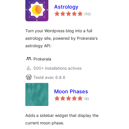
Astrology
notes
(10
)
en
tout
Turn your Wordpress blog into a full
astrology site, powered by Prokerala's
astrology API.
Prokerala
500+ installations actives
Testé avec 6.8.6
Moon Phases
notes
(4
)
en
tout
Adds a sidebar widget that display the
current moon phase.