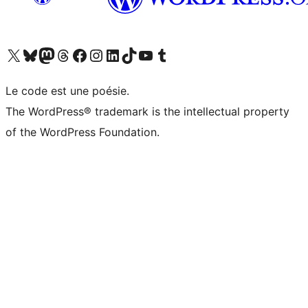
Visitez notre compte X (précédemment Twitter)
Visiter notre compte Bluesky
Visiter notre compte Mastodon
Visiter notre compte Threads
Consulter notre compte Facebook
Consulter notre compte Instagram
Consulter notre compte LinkedIn
Visiter notre compte TokTok
Visiter notre chaîne YouTube
Visiter notre compte Tumblr
Le code est une poésie.
The WordPress® trademark is the intellectual property
of the WordPress Foundation.