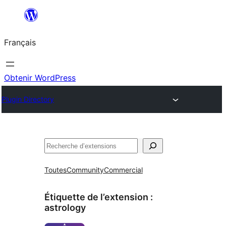
Aller
au
Français
contenu
Obtenir WordPress
Plugin Directory
Rechercher
Toutes
Community
Commercial
Étiquette de l’extension :
astrology