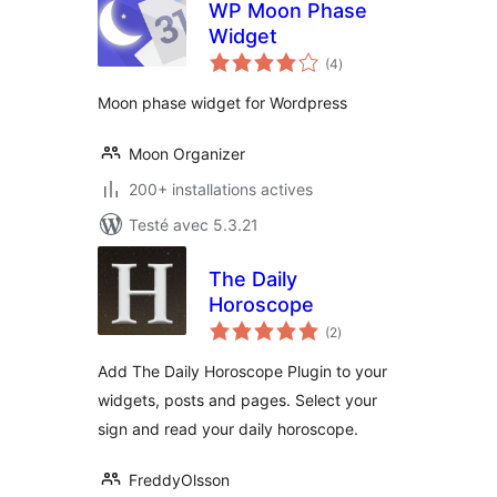
WP Moon Phase
Widget
notes
(4
)
en
tout
Moon phase widget for Wordpress
Moon Organizer
200+ installations actives
Testé avec 5.3.21
The Daily
Horoscope
notes
(2
)
en
tout
Add The Daily Horoscope Plugin to your
widgets, posts and pages. Select your
sign and read your daily horoscope.
FreddyOlsson