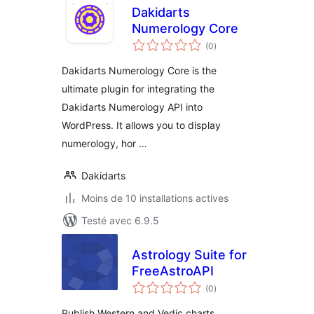
Dakidarts
Numerology Core
notes
(0
)
en
tout
Dakidarts Numerology Core is the
ultimate plugin for integrating the
Dakidarts Numerology API into
WordPress. It allows you to display
numerology, hor …
Dakidarts
Moins de 10 installations actives
Testé avec 6.9.5
Astrology Suite for
FreeAstroAPI
notes
(0
)
en
tout
Publish Western and Vedic charts,