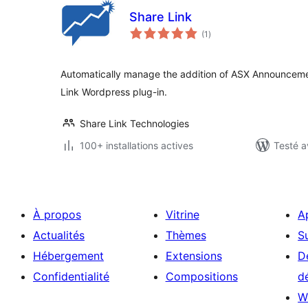
Share Link
notes
(1
)
en
tout
Automatically manage the addition of ASX Announcemen
Link Wordpress plug-in.
Share Link Technologies
100+ installations actives
Testé a
À propos
Vitrine
A
Actualités
Thèmes
S
Hébergement
Extensions
D
Confidentialité
Compositions
d
W