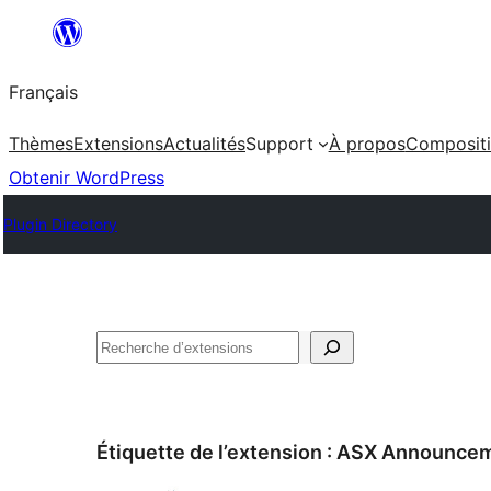
Aller
au
Français
contenu
Thèmes
Extensions
Actualités
Support
À propos
Composit
Obtenir WordPress
Plugin Directory
Rechercher
Étiquette de l’extension :
ASX Announce