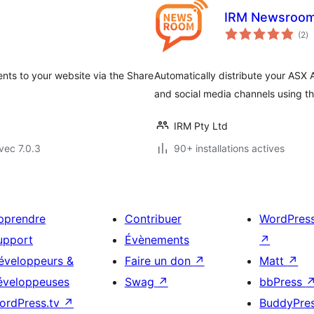
IRM Newsroo
no
(2
)
e
to
ts to your website via the Share
Automatically distribute your ASX
and social media channels using 
IRM Pty Ltd
vec 7.0.3
90+ installations actives
pprendre
Contribuer
WordPres
upport
Évènements
↗
éveloppeurs &
Faire un don
↗
Matt
↗
éveloppeuses
Swag
↗
bbPress
ordPress.tv
↗
BuddyPre