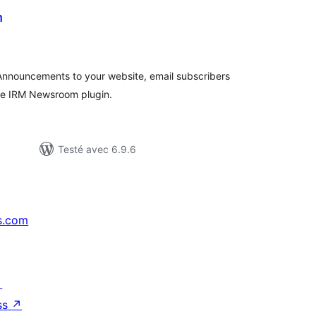
m
tes
n
ut
 Announcements to your website, email subscribers
the IRM Newsroom plugin.
Testé avec 6.9.6
s.com
↗
ss
↗