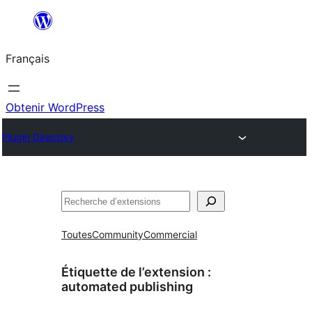
Aller
au
Français
contenu
Obtenir WordPress
Plugin Directory
Rechercher
Toutes
Community
Commercial
Étiquette de l’extension :
automated publishing