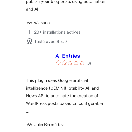
publish your blog posts using automation
and AI.
wiasano
20+ installations actives
Testé avec 6.5.9
AI Entries
notes
(0
)
en
tout
This plugin uses Google artificial
intelligence (GEMINI), Stability AI, and
News API to automate the creation of
WordPress posts based on configurable
…
Julio Bermúdez