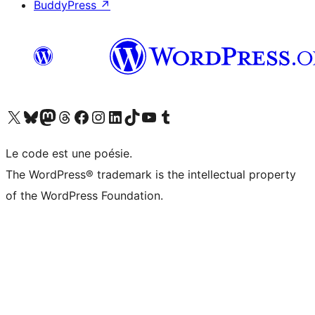
BuddyPress
↗
Visitez notre compte X (précédemment Twitter)
Visiter notre compte Bluesky
Visiter notre compte Mastodon
Visiter notre compte Threads
Consulter notre compte Facebook
Consulter notre compte Instagram
Consulter notre compte LinkedIn
Visiter notre compte TokTok
Visiter notre chaîne YouTube
Visiter notre compte Tumblr
Le code est une poésie.
The WordPress® trademark is the intellectual property
of the WordPress Foundation.