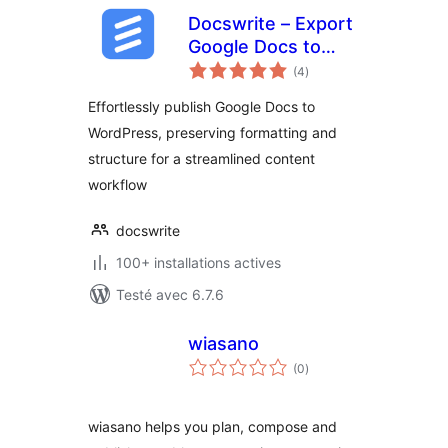
Docswrite – Export
Google Docs to
notes
Your Site
(4
)
en
tout
Effortlessly publish Google Docs to
WordPress, preserving formatting and
structure for a streamlined content
workflow
docswrite
100+ installations actives
Testé avec 6.7.6
wiasano
notes
(0
)
en
tout
wiasano helps you plan, compose and