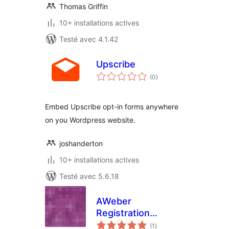
Thomas Griffin
10+ installations actives
Testé avec 4.1.42
Upscribe
notes
(0
)
en
tout
Embed Upscribe opt-in forms anywhere
on you Wordpress website.
joshanderton
10+ installations actives
Testé avec 5.6.18
AWeber
Registration
notes
Integration
(1
)
en