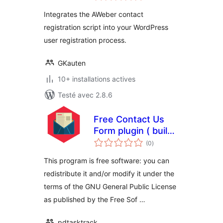
tout
Integrates the AWeber contact
registration script into your WordPress
user registration process.
GKauten
10+ installations actives
Testé avec 2.8.6
Free Contact Us
Form plugin ( build
notes
in accordance to
(0
)
en
tout
the GDPR )
This program is free software: you can
redistribute it and/or modify it under the
terms of the GNU General Public License
as published by the Free Sof …
pdtasktrack