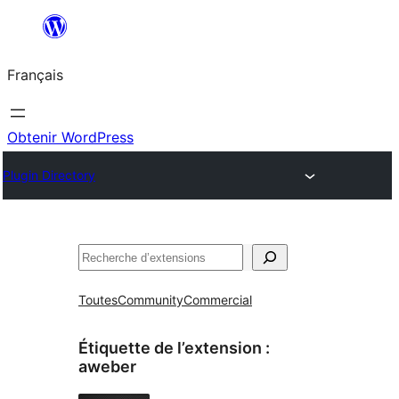
Aller
au
Français
contenu
Obtenir WordPress
Plugin Directory
Rechercher
Toutes
Community
Commercial
Étiquette de l’extension :
aweber