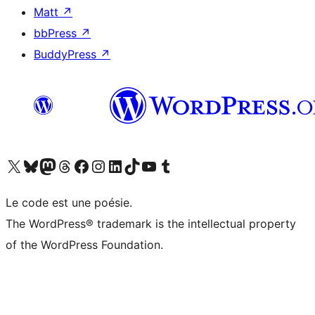
Matt
↗
bbPress
↗
BuddyPress
↗
Visitez notre compte X (précédemment Twitter)
Visiter notre compte Bluesky
Visiter notre compte Mastodon
Visiter notre compte Threads
Consulter notre compte Facebook
Consulter notre compte Instagram
Consulter notre compte LinkedIn
Visiter notre compte TokTok
Visiter notre chaîne YouTube
Visiter notre compte Tumblr
Le code est une poésie.
The WordPress® trademark is the intellectual property
of the WordPress Foundation.