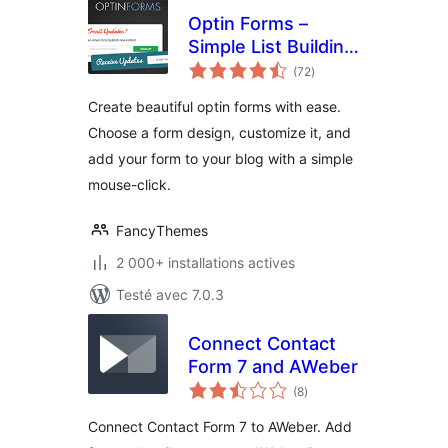
Optin Forms –
Simple List Building
notes
Plugin for
(72
)
en
tout
WordPress
Create beautiful optin forms with ease.
Choose a form design, customize it, and
add your form to your blog with a simple
mouse-click.
FancyThemes
2 000+ installations actives
Testé avec 7.0.3
Connect Contact
Form 7 and AWeber
notes
(8
)
en
tout
Connect Contact Form 7 to AWeber. Add