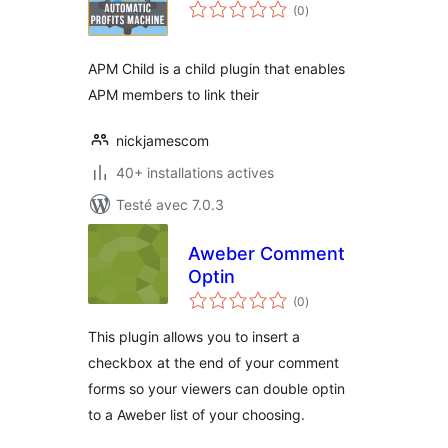
notes
(0
)
en
tout
APM Child is a child plugin that enables
APM members to link their
nickjamescom
40+ installations actives
Testé avec 7.0.3
Aweber Comment
Optin
notes
(0
)
en
tout
This plugin allows you to insert a
checkbox at the end of your comment
forms so your viewers can double optin
to a Aweber list of your choosing.