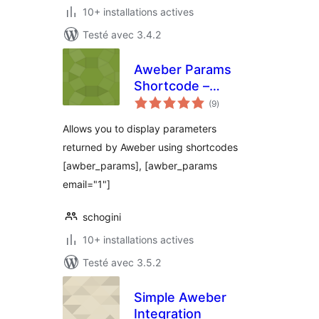
10+ installations actives
Testé avec 3.4.2
Aweber Params
Shortcode –
notes
Schogini
(9
)
en
tout
Allows you to display parameters
returned by Aweber using shortcodes
[awber_params], [awber_params
email="1"]
schogini
10+ installations actives
Testé avec 3.5.2
Simple Aweber
Integration