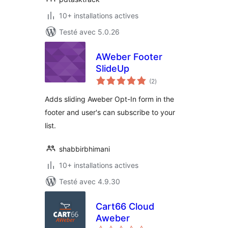
10+ installations actives
Testé avec 5.0.26
AWeber Footer
SlideUp
notes
(2
)
en
tout
Adds sliding Aweber Opt-In form in the
footer and user's can subscribe to your
list.
shabbirbhimani
10+ installations actives
Testé avec 4.9.30
Cart66 Cloud
Aweber
notes