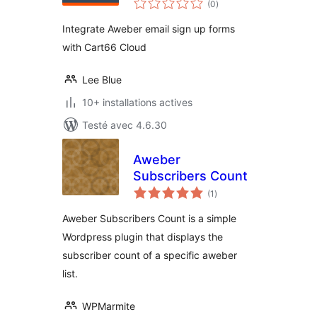
(0
)
en
tout
Integrate Aweber email sign up forms
with Cart66 Cloud
Lee Blue
10+ installations actives
Testé avec 4.6.30
Aweber
Subscribers Count
notes
(1
)
en
tout
Aweber Subscribers Count is a simple
Wordpress plugin that displays the
subscriber count of a specific aweber
list.
WPMarmite