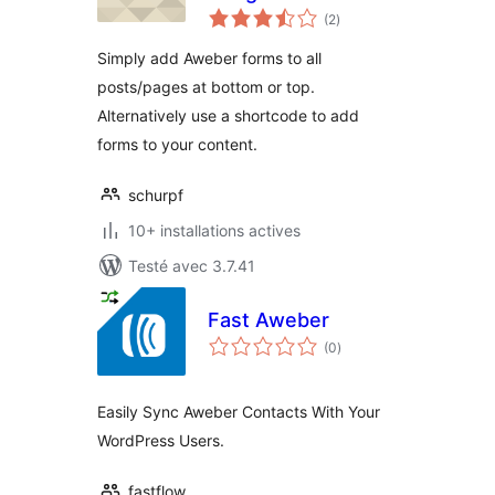
notes
(2
)
en
tout
Simply add Aweber forms to all
posts/pages at bottom or top.
Alternatively use a shortcode to add
forms to your content.
schurpf
10+ installations actives
Testé avec 3.7.41
Fast Aweber
notes
(0
)
en
tout
Easily Sync Aweber Contacts With Your
WordPress Users.
fastflow