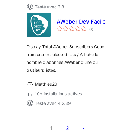
Testé avec 2.8
AWeber Dev Facile
notes
(0
)
en
tout
Display Total AWeber Subscribers Count
from one or selected lists / Affiche le
nombre d'abonnés AWeber d'une ou
plusieurs listes.
Matthieu20
10+ installations actives
Testé avec 4.2.39
Pagination
des
1
2