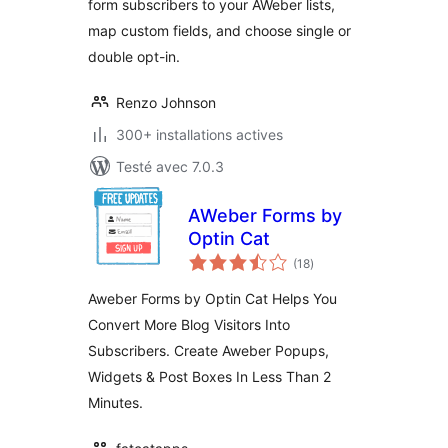
form subscribers to your AWeber lists,
map custom fields, and choose single or
double opt-in.
Renzo Johnson
300+ installations actives
Testé avec 7.0.3
AWeber Forms by
Optin Cat
notes
(18
)
en
tout
Aweber Forms by Optin Cat Helps You
Convert More Blog Visitors Into
Subscribers. Create Aweber Popups,
Widgets & Post Boxes In Less Than 2
Minutes.