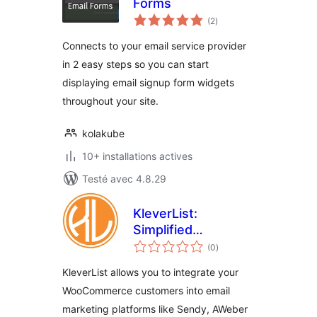
Forms
notes
(2
)
en
tout
Connects to your email service provider
in 2 easy steps so you can start
displaying email signup form widgets
throughout your site.
kolakube
10+ installations actives
Testé avec 4.8.29
KleverList:
Simplified
notes
WooCommerce
(0
)
en
tout
Customer Sync
KleverList allows you to integrate your
WooCommerce customers into email
marketing platforms like Sendy, AWeber