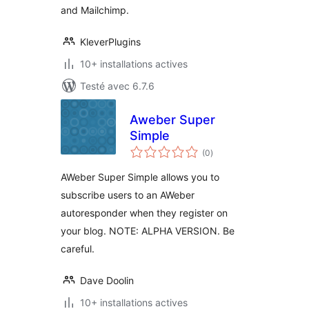
and Mailchimp.
KleverPlugins
10+ installations actives
Testé avec 6.7.6
Aweber Super
Simple
notes
(0
)
en
tout
AWeber Super Simple allows you to
subscribe users to an AWeber
autoresponder when they register on
your blog. NOTE: ALPHA VERSION. Be
careful.
Dave Doolin
10+ installations actives