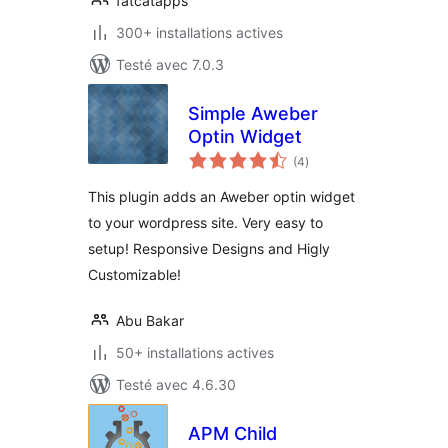
fatcatapps
300+ installations actives
Testé avec 7.0.3
Simple Aweber
Optin Widget
notes
(4
)
en
tout
This plugin adds an Aweber optin widget
to your wordpress site. Very easy to
setup! Responsive Designs and Higly
Customizable!
Abu Bakar
50+ installations actives
Testé avec 4.6.30
APM Child