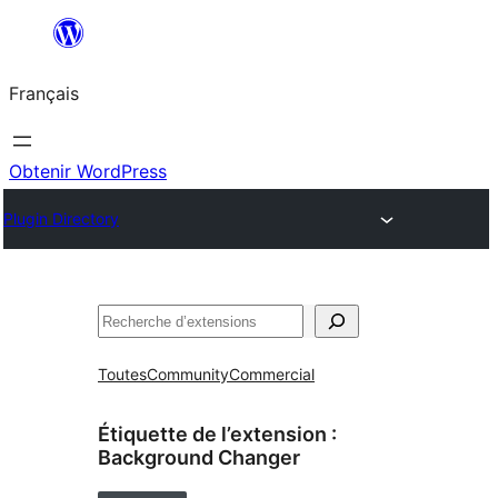
Aller
au
Français
contenu
Obtenir WordPress
Plugin Directory
Rechercher
Toutes
Community
Commercial
Étiquette de l’extension :
Background Changer