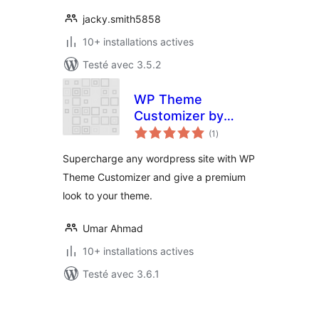
jacky.smith5858
10+ installations actives
Testé avec 3.5.2
WP Theme
Customizer by
notes
phpbaba
(1
)
en
tout
Supercharge any wordpress site with WP
Theme Customizer and give a premium
look to your theme.
Umar Ahmad
10+ installations actives
Testé avec 3.6.1