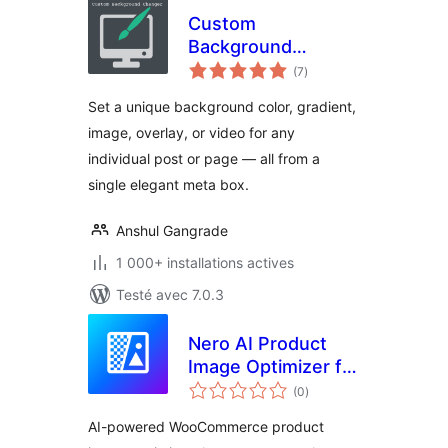
Custom
Background
notes
Changer
(7
)
en
tout
Set a unique background color, gradient,
image, overlay, or video for any
individual post or page — all from a
single elegant meta box.
Anshul Gangrade
1 000+ installations actives
Testé avec 7.0.3
Nero AI Product
Image Optimizer for
notes
WooCommerce
(0
)
en
tout
AI-powered WooCommerce product