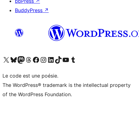
bbPress
↗
BuddyPress
↗
Visitez notre compte X (précédemment Twitter)
Visiter notre compte Bluesky
Visiter notre compte Mastodon
Visiter notre compte Threads
Consulter notre compte Facebook
Consulter notre compte Instagram
Consulter notre compte LinkedIn
Visiter notre compte TokTok
Visiter notre chaîne YouTube
Visiter notre compte Tumblr
Le code est une poésie.
The WordPress® trademark is the intellectual property
of the WordPress Foundation.