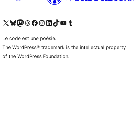
Visitez notre compte X (précédemment Twitter)
Visiter notre compte Bluesky
Visiter notre compte Mastodon
Visiter notre compte Threads
Consulter notre compte Facebook
Consulter notre compte Instagram
Consulter notre compte LinkedIn
Visiter notre compte TokTok
Visiter notre chaîne YouTube
Visiter notre compte Tumblr
Le code est une poésie.
The WordPress® trademark is the intellectual property
of the WordPress Foundation.