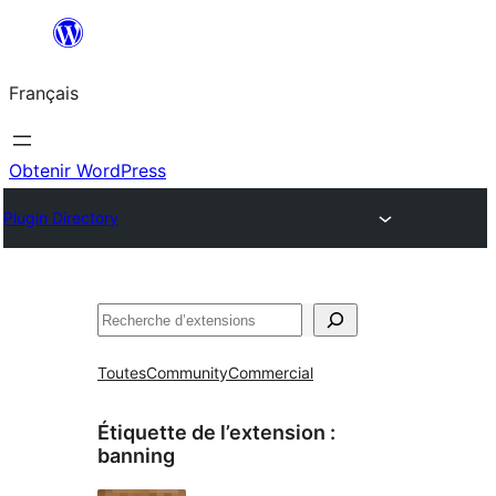
Aller
au
Français
contenu
Obtenir WordPress
Plugin Directory
Rechercher
Toutes
Community
Commercial
Étiquette de l’extension :
banning