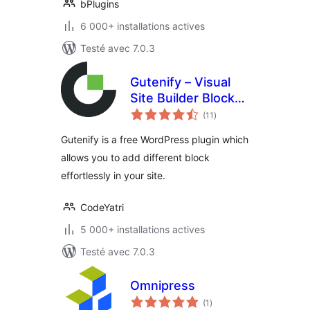
bPlugins
6 000+ installations actives
Testé avec 7.0.3
Gutenify – Visual
Site Builder Blocks
notes
& Site Templates
(11
)
en
tout
Gutenify is a free WordPress plugin which
allows you to add different block
effortlessly in your site.
CodeYatri
5 000+ installations actives
Testé avec 7.0.3
Omnipress
notes
(1
)
en