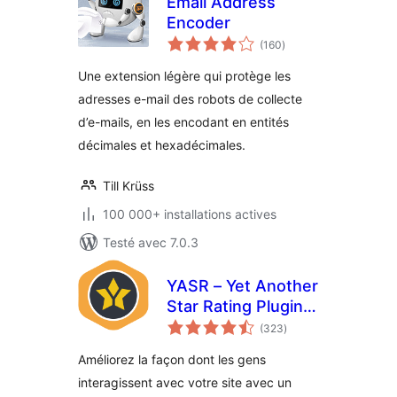
Email Address
Encoder
notes
(160
)
en
tout
Une extension légère qui protège les
adresses e-mail des robots de collecte
d’e-mails, en les encodant en entités
décimales et hexadécimales.
Till Krüss
100 000+ installations actives
Testé avec 7.0.3
YASR – Yet Another
Star Rating Plugin
notes
for WordPress
(323
)
en
tout
Améliorez la façon dont les gens
interagissent avec votre site avec un