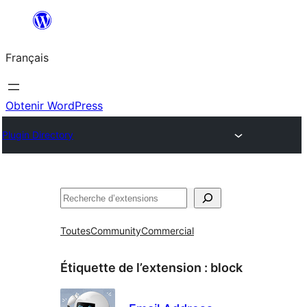
Aller
au
Français
contenu
Obtenir WordPress
Plugin Directory
Rechercher
Toutes
Community
Commercial
Étiquette de l’extension :
block