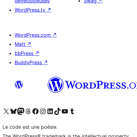
développeuses
Swag
↗
WordPress.tv
↗
WordPress.com
↗
Matt
↗
bbPress
↗
BuddyPress
↗
Visitez notre compte X (précédemment Twitter)
Visiter notre compte Bluesky
Visiter notre compte Mastodon
Visiter notre compte Threads
Consulter notre compte Facebook
Consulter notre compte Instagram
Consulter notre compte LinkedIn
Visiter notre compte TokTok
Visiter notre chaîne YouTube
Visiter notre compte Tumblr
Le code est une poésie.
The WordPress® trademark is the intellectual property