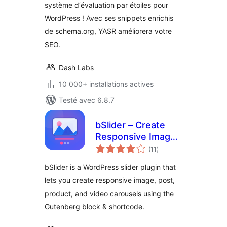
système d‘évaluation par étoiles pour
WordPress ! Avec ses snippets enrichis
de schema.org, YASR améliorera votre
SEO.
Dash Labs
10 000+ installations actives
Testé avec 6.8.7
bSlider – Create
Responsive Image,
notes
Post, Product, and
(11
)
en
tout
Video Sliders
bSlider is a WordPress slider plugin that
lets you create responsive image, post,
product, and video carousels using the
Gutenberg block & shortcode.