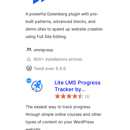
tout
A powerful Gutenberg plugin with pre-
built patterns, advanced blocks, and
demo sites to speed up website creation
using Full Site Editing.
omnipress
800+ installations actives
Testé avec 6.9.6
Lite LMS Progress
Tracker by
notes
LifterLMS – Simple
(3
)
en
tout
Course,
The easiest way to track progress
Membership Site
through simple online courses and other
and Content
types of content on your WordPress
Progress Tracking
for WordPress
website.