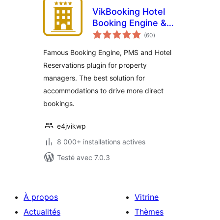
VikBooking Hotel
Booking Engine &
notes
PMS
(60
)
en
tout
Famous Booking Engine, PMS and Hotel
Reservations plugin for property
managers. The best solution for
accommodations to drive more direct
bookings.
e4jvikwp
8 000+ installations actives
Testé avec 7.0.3
À propos
Vitrine
Actualités
Thèmes