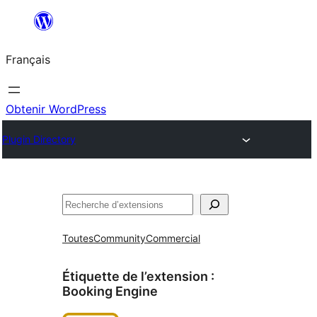
Aller
au
Français
contenu
Obtenir WordPress
Plugin Directory
Rechercher
Toutes
Community
Commercial
Étiquette de l’extension :
Booking Engine