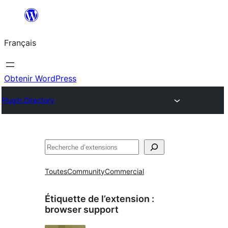
Aller
au
Français
contenu
Obtenir WordPress
Plugin Directory
Rechercher
Toutes
Community
Commercial
Étiquette de l’extension :
browser support