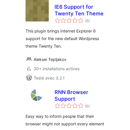
IE6 Support for
Twenty Ten Theme
notes
(0
)
en
tout
This plugin brings Internet Explorer 6
support for the new default Wordpress
theme Twenty Ten.
Aleksei Tepljakov
30+ installations actives
Testé avec 3.2.1
RNN Browser
Support
notes
(0
)
en
tout
Easy way to inform people that their
browser might not support every element