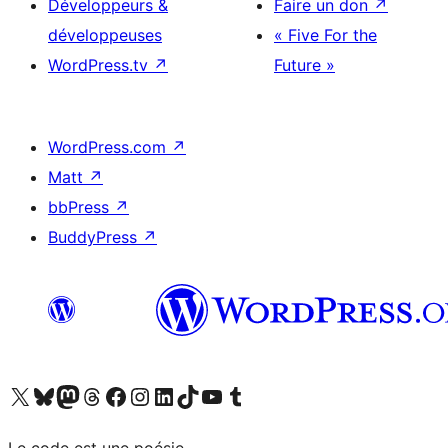
Développeurs &
Faire un don
↗
développeuses
« Five For the
WordPress.tv
↗
Future »
WordPress.com
↗
Matt
↗
bbPress
↗
BuddyPress
↗
Visitez notre compte X (précédemment Twitter)
Visiter notre compte Bluesky
Visiter notre compte Mastodon
Visiter notre compte Threads
Consulter notre compte Facebook
Consulter notre compte Instagram
Consulter notre compte LinkedIn
Visiter notre compte TokTok
Visiter notre chaîne YouTube
Visiter notre compte Tumblr