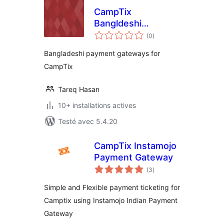
CampTix
Bangldeshi
notes
Payments
(0
)
en
tout
Bangladeshi payment gateways for
CampTix
Tareq Hasan
10+ installations actives
Testé avec 5.4.20
CampTix Instamojo
Payment Gateway
notes
(3
)
en
tout
Simple and Flexible payment ticketing for
Camptix using Instamojo Indian Payment
Gateway