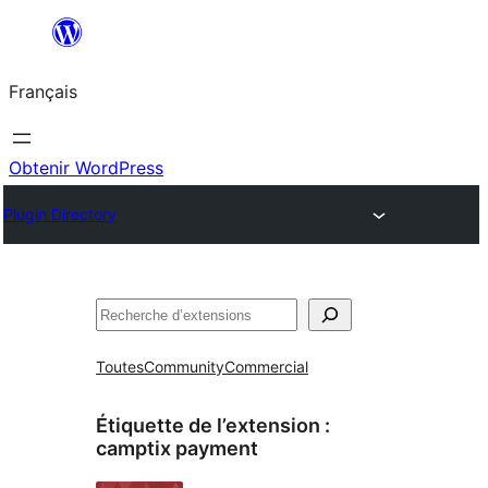
Aller
au
Français
contenu
Obtenir WordPress
Plugin Directory
Rechercher
Toutes
Community
Commercial
Étiquette de l’extension :
camptix payment