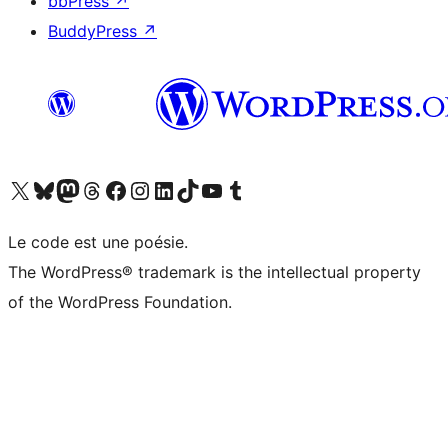
bbPress
↗
BuddyPress
↗
Visitez notre compte X (précédemment Twitter)
Visiter notre compte Bluesky
Visiter notre compte Mastodon
Visiter notre compte Threads
Consulter notre compte Facebook
Consulter notre compte Instagram
Consulter notre compte LinkedIn
Visiter notre compte TokTok
Visiter notre chaîne YouTube
Visiter notre compte Tumblr
Le code est une poésie.
The WordPress® trademark is the intellectual property
of the WordPress Foundation.