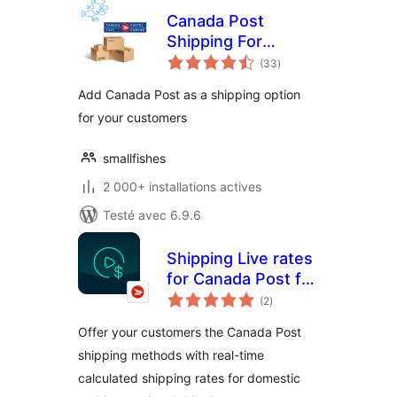
Canada Post
Shipping For
notes
WooCommerce
(33
)
en
tout
Add Canada Post as a shipping option
for your customers
smallfishes
2 000+ installations actives
Testé avec 6.9.6
Shipping Live rates
for Canada Post for
notes
WooCommerce
(2
)
en
tout
Offer your customers the Canada Post
shipping methods with real-time
calculated shipping rates for domestic