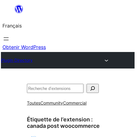
Aller
au
Français
contenu
Obtenir WordPress
Plugin Directory
Rechercher
Toutes
Community
Commercial
Étiquette de l’extension :
canada post woocommerce