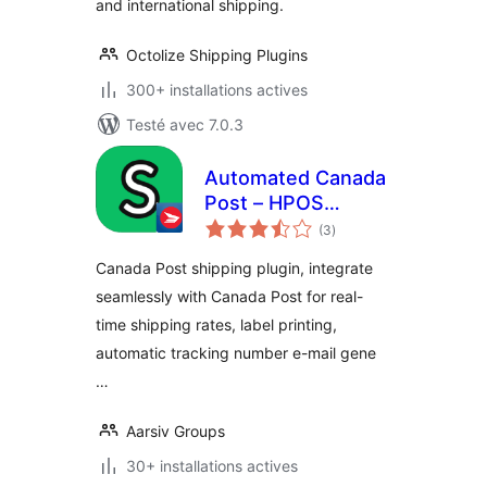
and international shipping.
Octolize Shipping Plugins
300+ installations actives
Testé avec 7.0.3
Automated Canada
Post – HPOS
notes
Supported
(3
)
en
tout
Canada Post shipping plugin, integrate
seamlessly with Canada Post for real-
time shipping rates, label printing,
automatic tracking number e-mail gene
…
Aarsiv Groups
30+ installations actives